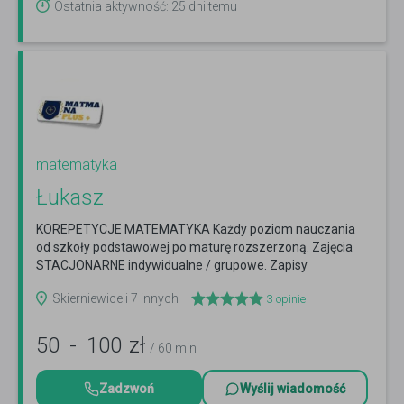
Ostatnia aktywność: 25 dni temu
matematyka
Łukasz
KOREPETYCJE MATEMATYKA Każdy poziom nauczania
od szkoły podstawowej po maturę rozszerzoną. Zajęcia
STACJONARNE indywidualne / grupowe. Zapisy
2026/2027
Czytaj więcej
Skierniewice i 7 innych
3
opinie
50
-
100
zł
/ 60 min
Zadzwoń
Wyślij wiadomość