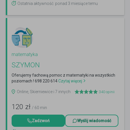
Ostatnia aktywność: ponad 3 miesiące temu
matematyka
SZYMON
Oferujemy fachową pomoc z matematyki na wszystkich
poziomach ! 698 220 614
Czytaj więcej
Online, Skierniewice i 7 innych
340
opinii
120
zł
/ 60 min
Zadzwoń
Wyślij wiadomość