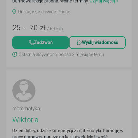
Darmowa lekcja próbna. Wolne terminy.
Czytaj więcej
Online, Skierniewice i 4 inne
25
-
70
zł
/ 60 min
Zadzwoń
Wyślij wiadomość
Ostatnia aktywność: ponad 3 miesiące temu
matematyka
Wiktoria
Dzień dobry, udzielę korepetycji z matematyki. Pomogę w
pracy domowej, nauczę do kartkówek. Możliwość