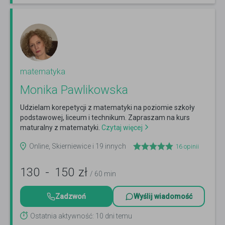
matematyka
Monika Pawlikowska
Udzielam korepetycji z matematyki na poziomie szkoły
podstawowej, liceum i technikum. Zapraszam na kurs
maturalny z matematyki.
Czytaj więcej
Online, Skierniewice i 19 innych
16
opinii
130
-
150
zł
/ 60 min
Zadzwoń
Wyślij wiadomość
Ostatnia aktywność: 10 dni temu