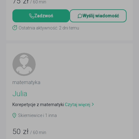
75
zł
/ 60 min
Zadzwoń
Wyślij wiadomość
Ostatnia aktywność: 2 dni temu
matematyka
Julia
Korepetycje z matematyki
Czytaj więcej
Skierniewice i 1 inna
50
zł
/ 60 min