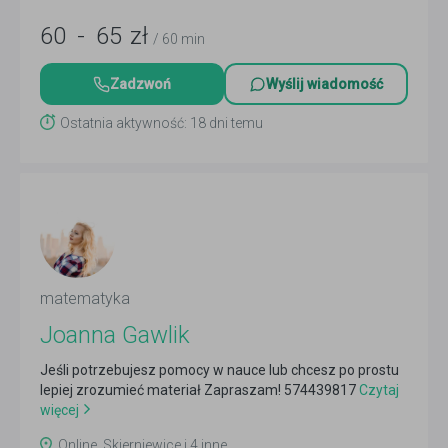
60
-
65
zł
/ 60 min
Zadzwoń
Wyślij wiadomość
Ostatnia aktywność: 18 dni temu
matematyka
Joanna Gawlik
Jeśli potrzebujesz pomocy w nauce lub chcesz po prostu
lepiej zrozumieć materiał Zapraszam! 574439817
Czytaj
więcej
Online, Skierniewice i 4 inne