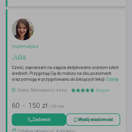
matematyka
Julia
Cześć, zapraszam na zajęcia dedykowane uczniom szkół
średnich. Przygotuję Cię do matury na obu poziomach
oraz pomogę w przygotowaniu do bieżących lekcji.
Czytaj
więcej
Online, Skierniewice i 4 inne
50
opinii
60
-
150
zł
/ 60 min
Zadzwoń
Wyślij wiadomość
Ostatnia aktywność: 4 dni temu