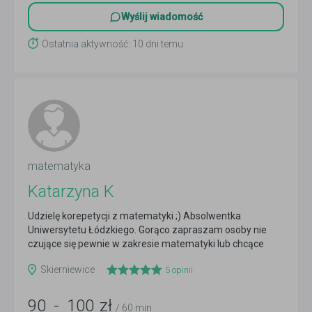
Wyślij wiadomość
Ostatnia aktywność: 10 dni temu
matematyka
Katarzyna K
Udzielę korepetycji z matematyki ;) Absolwentka
Uniwersytetu Łódzkiego. Gorąco zapraszam osoby nie
czujące się pewnie w zakresie matematyki lub chcące
pogłębić...
Czytaj więcej
Skierniewice
5
opinii
90
-
100
zł
/ 60 min