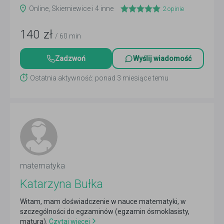
Online, Skierniewice i 4 inne
2
opinie
140
zł
/ 60 min
Zadzwoń
Wyślij wiadomość
Ostatnia aktywność: ponad 3 miesiące temu
matematyka
Katarzyna Bułka
Witam, mam doświadczenie w nauce matematyki, w
szczególności do egzaminów (egzamin ósmoklasisty,
matura).
Czytaj więcej