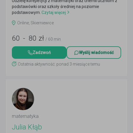
Udzielę korepetycji z matematyki oraz chemii uczniom z
podstawówki oraz szkoły średniej na poziomie
podstawowym.
Czytaj więcej
Online, Skierniewice
60
-
80
zł
/ 60 min
Zadzwoń
Wyślij wiadomość
Ostatnia aktywność: ponad 3 miesiące temu
matematyka
Julia Kłąb