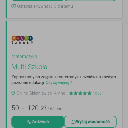
Ostatnia aktywność: 6 dni temu
matematyka
Multi Szkoła
Zapraszamy na zajęcia z matematyki uczniów na każdym
poziomie edukacji.
Czytaj więcej
Online, Skierniewice i 4 inne
10
opinii
50
-
120
zł
/ 60 min
Zadzwoń
Wyślij wiadomość