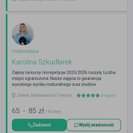
matematyka
Karolina Szkudlarek
Zapisy na kursy i korepetycje 2025/2026 ruszyły. Liczba
miejsc ograniczona. Nasze zajęcia to gwarancja
wysokiego wyniku maturalnego oraz studiów
medycznych.
Czytaj więcej
Online, Skierniewice i 7 innych
39
opinii
65
-
85
zł
/ 60 min
Zadzwoń
Wyślij wiadomość