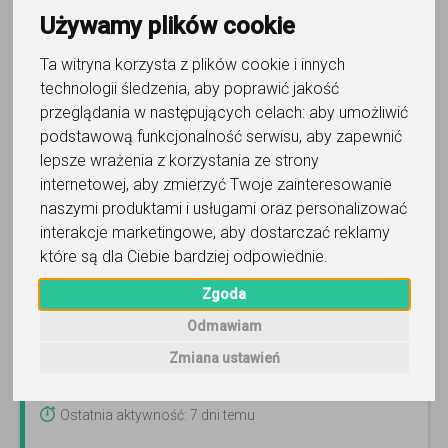
Trafność
Sortuj:
Matematyka
Używamy plików cookie
Ta witryna korzysta z plików cookie i innych
technologii śledzenia, aby poprawić jakość
przeglądania w następujących celach:
aby umożliwić
podstawową funkcjonalność serwisu
,
aby zapewnić
lepsze wrażenia z korzystania ze strony
matematyka
internetowej
,
aby zmierzyć Twoje zainteresowanie
Ireneusz Sanocki
naszymi produktami i usługami oraz personalizować
interakcje marketingowe
,
aby dostarczać reklamy
mgr matematyki i fizyki
Czytaj więcej
które są dla Ciebie bardziej odpowiednie
.
Online, Skierniewice i 44 inne
22
opinie
Zgoda
60
zł
Odmawiam
/ 45 min
Zmiana ustawień
Zadzwoń
Wyślij wiadomość
Ostatnia aktywność: 7 dni temu