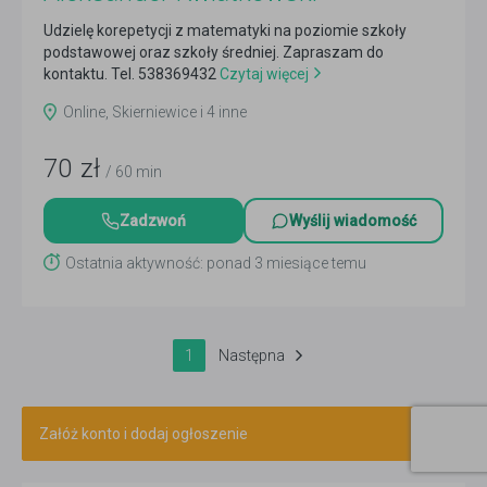
Udzielę korepetycji z matematyki na poziomie szkoły
podstawowej oraz szkoły średniej. Zapraszam do
kontaktu. Tel. 538369432
Czytaj więcej
Online, Skierniewice i 4 inne
70
zł
/ 60 min
Zadzwoń
Wyślij wiadomość
Ostatnia aktywność: ponad 3 miesiące temu
1
Następna
Załóż konto i dodaj ogłoszenie