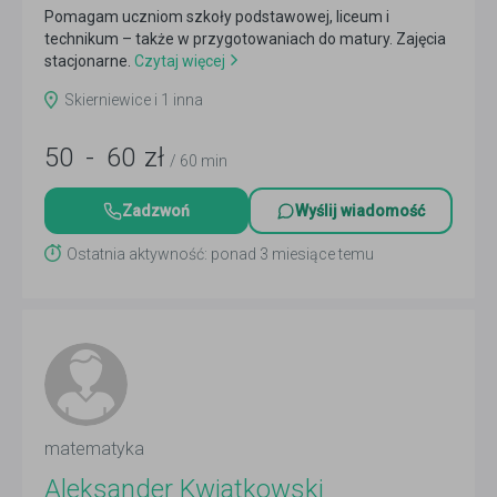
Pomagam uczniom szkoły podstawowej, liceum i
technikum – także w przygotowaniach do matury. Zajęcia
stacjonarne.
Czytaj więcej
Skierniewice i 1 inna
50
-
60
zł
/ 60 min
Zadzwoń
Wyślij wiadomość
Ostatnia aktywność: ponad 3 miesiące temu
matematyka
Aleksander Kwiatkowski