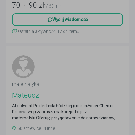
70
-
90
zł
/ 60 min
Wyślij wiadomość
Ostatnia aktywność: 12 dni temu
matematyka
Mateusz
Absolwent Politechniki Łódzkiej (mgr. inżynier Chemii
Procesowej) zaprasza na korepetycje z
matematyki.Oferuję przygotowanie do sprawdzianów,
egzaminu 8...
Czytaj więcej
Skierniewice i 4 inne