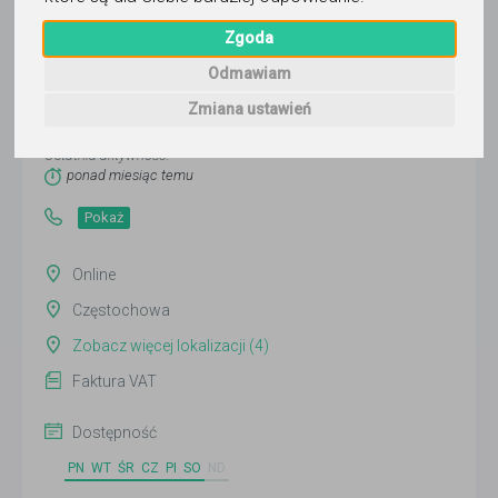
Zgoda
Krzysztof Ledwoch
Odmawiam
Zmiana ustawień
Wyślij wiadomość
Ostatnia aktywność:
ponad miesiąc temu
Pokaż
Online
Częstochowa
Zobacz więcej lokalizacji (4)
Faktura VAT
Dostępność
PN
WT
ŚR
CZ
PI
SO
ND