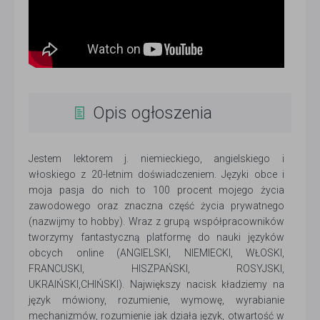
Opis ogłoszenia
Jestem lektorem j. niemieckiego, angielskiego i
włoskiego z 20-letnim doświadczeniem. Języki obce i
moja pasja do nich to 100 procent mojego życia
zawodowego oraz znaczna część życia prywatnego
(nazwijmy to hobby). Wraz z grupą współpracowników
tworzymy fantastyczną platformę do nauki języków
obcych online (ANGIELSKI, NIEMIECKI, WŁOSKI,
FRANCUSKI, HISZPAŃSKI, ROSYJSKI,
UKRAIŃSKI,CHIŃSKI). Największy nacisk kładziemy na
język mówiony, rozumienie, wymowę, wyrabianie
mechanizmów, rozumienie jak działa język, otwartość w