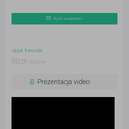
Wyślij wiadomość
Język francuski
90
zł
/ 60 min
Prezentacja video