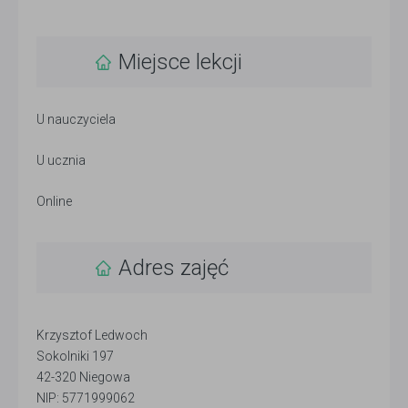
Miejsce lekcji
U nauczyciela
U ucznia
Online
Adres zajęć
Krzysztof Ledwoch
Sokolniki 197
42-320 Niegowa
NIP: 5771999062