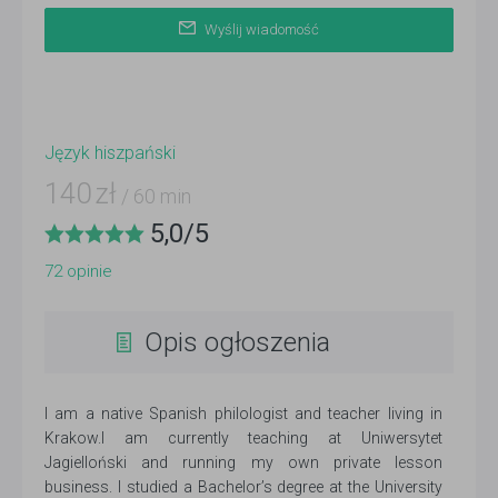
Wyślij wiadomość
Język hiszpański
140
zł
/ 60 min
5,0
/
5
72
opinie
Opis ogłoszenia
I am a native Spanish philologist and teacher living in
Krakow.I am currently teaching at Uniwersytet
Jagielloński and running my own private lesson
business. I studied a Bachelor’s degree at the University