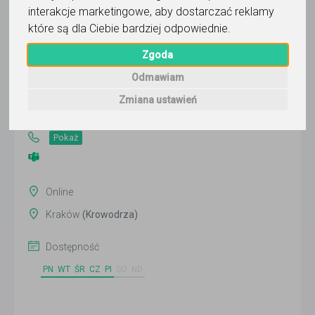
interakcje marketingowe
,
aby dostarczać reklamy
które są dla Ciebie bardziej odpowiednie
.
Laura Bonilla Cuadrado
Zgoda
Odmawiam
Wyślij wiadomość
Ostatnia aktywność:
Zmiana ustawień
dzisiaj
Pokaż
Online
Kraków
(Krowodrza)
Dostępność
PN
WT
ŚR
CZ
PI
SO
ND