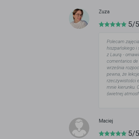
Zuza
5/
Polecam zajęcia
hiszpańskiego i 
z Laurą - omawi
comentarios de 
września rozpoc
pewna, że lekcj
rzeczywistości 
mnie kierunku. C
świetnej atmosf
Maciej
5/