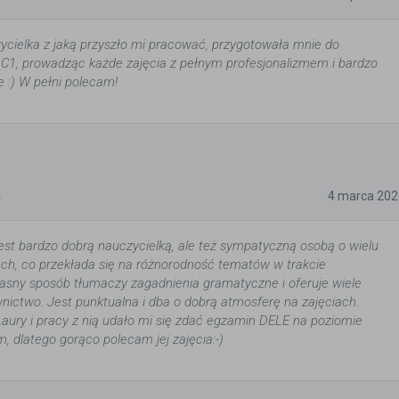
ycielka z jaką przyszło mi pracować, przygotowała mnie do
C1, prowadząc każde zajęcia z pełnym profesjonalizmem i bardzo
e :) W pełni polecam!
5
4 marca 202
 jest bardzo dobrą nauczycielką, ale też sympatyczną osobą o wielu
ch, co przekłada się na różnorodność tematów w trakcie
jasny sposób tłumaczy zagadnienia gramatyczne i oferuje wiele
nictwo. Jest punktualna i dba o dobrą atmosferę na zajęciach.
aury i pracy z nią udało mi się zdać egzamin DELE na poziomie
dlatego gorąco polecam jej zajęcia:-)