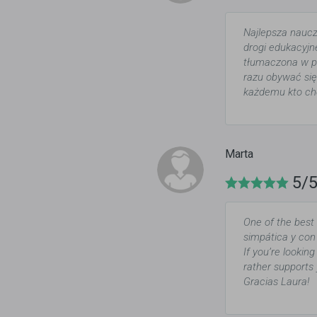
Najlepsza naucz
drogi edukacyj
tłumaczona w pr
razu obywać się
każdemu kto ch
Marta
5/
One of the best
simpática y con
If you’re lookin
rather supports 
Gracias Laura!