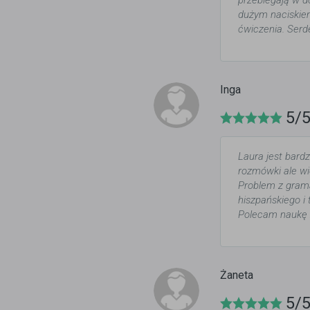
przebiegają w d
dużym naciskiem
ćwiczenia. Ser
Inga
5/
Laura jest bar
rozmówki ale wi
Problem z grama
hiszpańskiego i
Polecam naukę 
Żaneta
5/