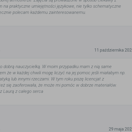
obrej atmosferze. Zajęcia są prowadzone w sposób ciekawy z
 na praktyczne umiejętności językowe, nie tylko schematyczne
decznie polecam każdemu zainteresowanemu.
5
11 października 20
dzo dobrą nauczycielką. W moim przypadku mam z nią same
em że w każdej chwili mogę liczyć na jej pomoc jeśli miałabym np.
tyką lub innymi rzeczami. W tym roku piszę licencjat z
 też się zaoferowała, że może mi pomóc w dobrze materiałów.
z Laurą z całego serca
5
29 maja 202