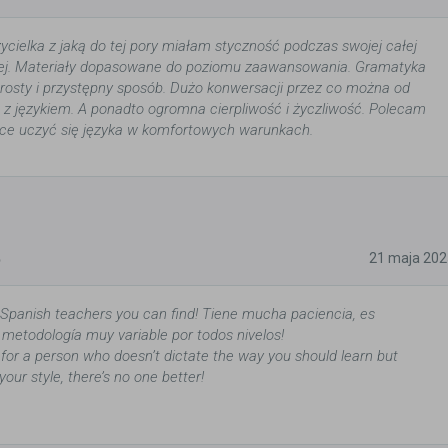
ycielka z jaką do tej pory miałam styczność podczas swojej całej
nej. Materiały dopasowane do poziomu zaawansowania. Gramatyka
osty i przystępny sposób. Dużo konwersacji przez co można od
 z językiem. A ponadto ogromna cierpliwość i życzliwość. Polecam
ce uczyć się języka w komfortowych warunkach.
5
21 maja 202
 Spanish teachers you can find! Tiene mucha paciencia, es
 metodología muy variable por todos nivelos!
g for a person who doesn’t dictate the way you should learn but
your style, there’s no one better!