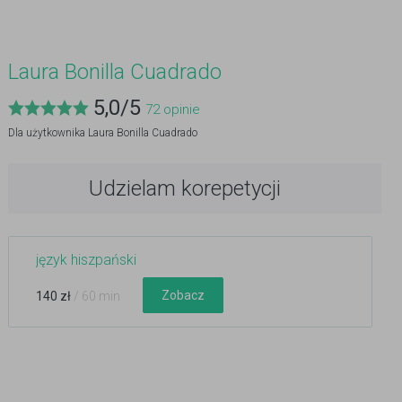
Laura Bonilla Cuadrado
5,0
/
5
72
opinie
Dla użytkownika
Laura Bonilla Cuadrado
Udzielam korepetycji
język hiszpański
Zobacz
140 zł
/ 60 min