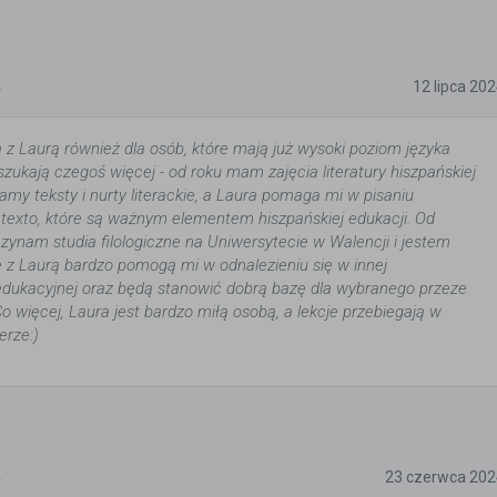
5
12 lipca 20
 z Laurą również dla osób, które mają już wysoki poziom języka
szukają czegoś więcej - od roku mam zajęcia literatury hiszpańskiej
amy teksty i nurty literackie, a Laura pomaga mi w pisaniu
texto, które są ważnym elementem hiszpańskiej edukacji. Od
zynam studia filologiczne na Uniwersytecie w Walencji i jestem
e z Laurą bardzo pomogą mi w odnalezieniu się w innej
edukacyjnej oraz będą stanowić dobrą bazę dla wybranego przeze
o więcej, Laura jest bardzo miłą osobą, a lekcje przebiegają w
erze:)
5
23 czerwca 202