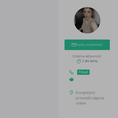
Wyślij wiadomość
Ostatnia aktywność:
2 dni temu
Pokaż
Korepetytor
prowadzi zajęcia
online