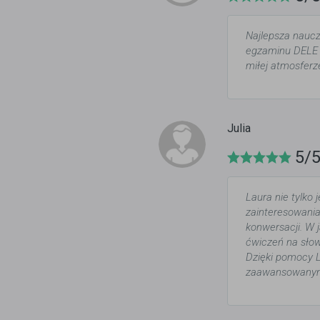
Najlepsza naucz
egzaminu DELE 
miłej atmosferz
Julia
5/
Laura nie tylko
zainteresowania
konwersacji. W 
ćwiczeń na słow
Dzięki pomocy L
zaawansowanym, 