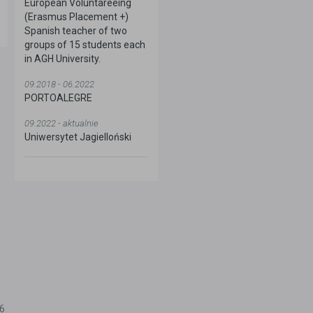
European Voluntareeing
(Erasmus Placement +)
Spanish teacher of two
groups of 15 students each
in AGH University.
09.2018 - 06.2022
PORTOALEGRE
09.2022 - aktualnie
Uniwersytet Jagielloński
26