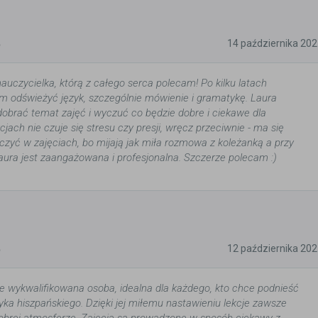
5
14 października 20
auczycielka, którą z całego serca polecam! Po kilku latach
m odświeżyć język, szczególnie mówienie i gramatykę. Laura
 dobrać temat zajęć i wyczuć co będzie dobre i ciekawe dla
cjach nie czuje się stresu czy presji, wręcz przeciwnie - ma się
czyć w zajęciach, bo mijają jak miła rozmowa z koleżanką a przy
aura jest zaangażowana i profesjonalna. Szczerze polecam :)
5
12 października 20
ie wykwalifikowana osoba, idealna dla każdego, kto chce podnieść
yka hiszpańskiego. Dzięki jej miłemu nastawieniu lekcje zawsze