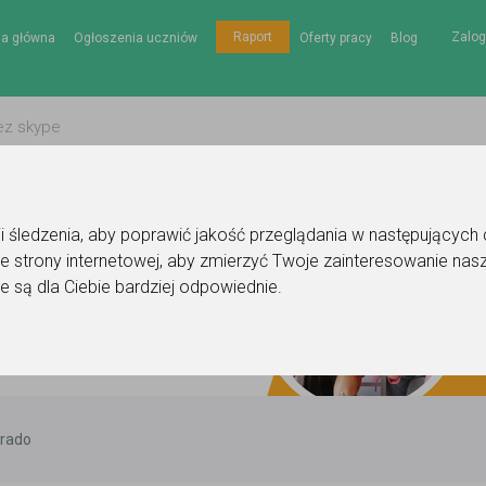
Zalog
Raport
na główna
Ogłoszenia uczniów
Oferty pracy
Blog
gii śledzenia, aby poprawić jakość przeglądania w następujących
e strony internetowej
,
aby zmierzyć Twoje zainteresowanie nasz
e są dla Ciebie bardziej odpowiednie
.
drado