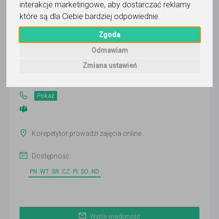
interakcje marketingowe
,
aby dostarczać reklamy
które są dla Ciebie bardziej odpowiednie
.
Anastasiia Synenko
Zgoda
Odmawiam
Wyślij wiadomość
Zmiana ustawień
Ostatnia aktywność:
ponad 2 miesiące temu
Pokaż
Korepetytor prowadzi zajęcia online
Dostępność
PN
WT
ŚR
CZ
PI
SO
ND
Wyślij wiadomość