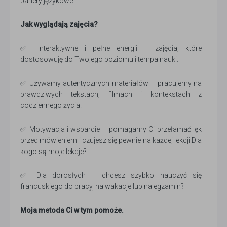
bariery językowe.
Jak wyglądają zajęcia?
✅ Interaktywne i pełne energii – zajęcia, które
dostosowuję do Twojego poziomu i tempa nauki.
✅ Używamy autentycznych materiałów – pracujemy na
prawdziwych tekstach, filmach i kontekstach z
codziennego życia.
✅ Motywacja i wsparcie – pomagamy Ci przełamać lęk
przed mówieniem i czujesz się pewnie na każdej lekcji.Dla
kogo są moje lekcje?
✅ Dla dorosłych – chcesz szybko nauczyć się
francuskiego do pracy, na wakacje lub na egzamin?
Moja metoda Ci w tym pomoże.