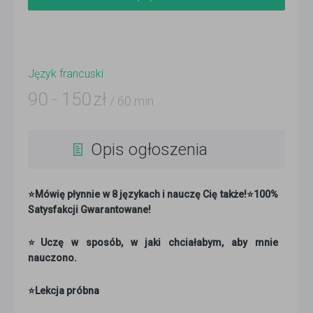
Język francuski
90
-
150
zł
/ 60 min
Opis ogłoszenia
⭐Mówię płynnie w 8 językach i nauczę Cię także!⭐100%
Satysfakcji Gwarantowane!
⭐Uczę w sposób, w jaki chciałabym, aby mnie
nauczono.
⭐Lekcja próbna