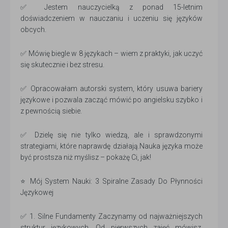
✅ Jestem nauczycielką z ponad 15-letnim
doświadczeniem w nauczaniu i uczeniu się języków
obcych.
✅ Mówię biegle w 8 językach – wiem z praktyki, jak uczyć
się skutecznie i bez stresu.
✅ Opracowałam autorski system, który usuwa bariery
językowe i pozwala zacząć mówić po angielsku szybko i
z pewnością siebie.
✅ Dzielę się nie tylko wiedzą, ale i sprawdzonymi
strategiami, które naprawdę działają.Nauka języka może
być prostsza niż myślisz – pokażę Ci, jak!
⭐ Mój System Nauki: 3 Spiralne Zasady Do Płynności
Językowej
✅ 1. Silne Fundamenty Zaczynamy od najważniejszych
struktur językowych. Od pierwszych zajęć mówisz,