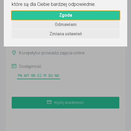
które są dla Ciebie bardziej odpowiednie
.
Wyślij wiadomość
Ostatnia aktywność:
Zgoda
ponad 2 miesiące temu
Odmawiam
Pokaż
Zmiana ustawień
Korepetytor prowadzi zajęcia online
Dostępność
PN
WT
ŚR
CZ
PI
SO
ND
Wyślij wiadomość