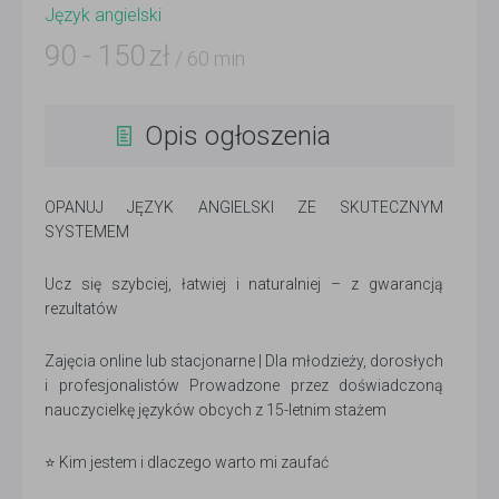
Język angielski
90
-
150
zł
/ 60 min
Opis ogłoszenia
OPANUJ JĘZYK ANGIELSKI ZE SKUTECZNYM
SYSTEMEM
Ucz się szybciej, łatwiej i naturalniej – z gwarancją
rezultatów
Zajęcia online lub stacjonarne | Dla młodzieży, dorosłych
i profesjonalistów Prowadzone przez doświadczoną
nauczycielkę języków obcych z 15-letnim stażem
⭐ Kim jestem i dlaczego warto mi zaufać