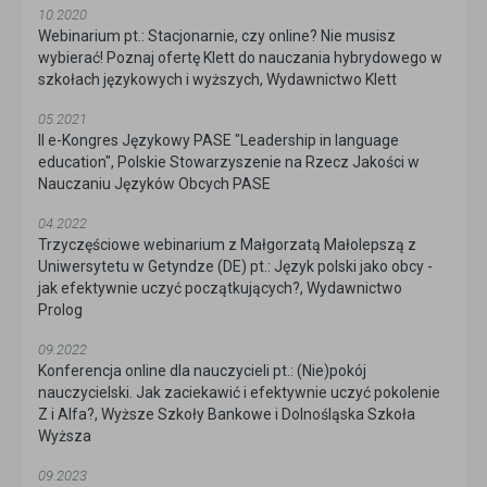
10.2020
Webinarium pt.: Stacjonarnie, czy online? Nie musisz
wybierać! Poznaj ofertę Klett do nauczania hybrydowego w
szkołach językowych i wyższych, Wydawnictwo Klett
05.2021
II e-Kongres Językowy PASE "Leadership in language
education", Polskie Stowarzyszenie na Rzecz Jakości w
Nauczaniu Języków Obcych PASE
04.2022
Trzyczęściowe webinarium z Małgorzatą Małolepszą z
Uniwersytetu w Getyndze (DE) pt.: Język polski jako obcy -
jak efektywnie uczyć początkujących?, Wydawnictwo
Prolog
09.2022
Konferencja online dla nauczycieli pt.: (Nie)pokój
nauczycielski. Jak zaciekawić i efektywnie uczyć pokolenie
Z i Alfa?, Wyższe Szkoły Bankowe i Dolnośląska Szkoła
Wyższa
09.2023