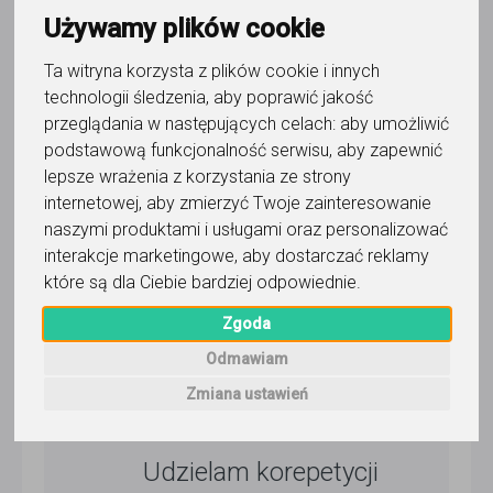
ponad 2 miesiące temu
Używamy plików cookie
Pokaż
Ta witryna korzysta z plików cookie i innych
technologii śledzenia, aby poprawić jakość
przeglądania w następujących celach:
aby umożliwić
Korepetytor prowadzi zajęcia online
podstawową funkcjonalność serwisu
,
aby zapewnić
lepsze wrażenia z korzystania ze strony
internetowej
,
aby zmierzyć Twoje zainteresowanie
naszymi produktami i usługami oraz personalizować
Wyślij wiadomość
interakcje marketingowe
,
aby dostarczać reklamy
które są dla Ciebie bardziej odpowiednie
.
5,0
/
5
Zgoda
41
opinii
Odmawiam
Zmiana ustawień
Dla użytkownika
Agnieszka Kowalczyk
Udzielam korepetycji