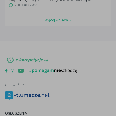
muzycznego nie ma znaczenia? O pasji i miłości do muzyki, która
8 listopada 2022
uwrażliwia młode pokolenie i rozwija w nich umiejętność słuchania
rozmawialiśmy z Michałem Janickim, założycielem najmłodszego
zespołu rockowego „Krew, Pot i Łzy”.
Więcej wpisów
Sprawdź też:
OGŁOSZENIA