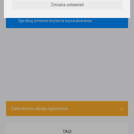
Zmiana ustawień
×
Nie odnaleziono ogłoszenia o szukanych
kryteriach.
Spróbuj zmienić kryteria wyszukiwania.
Załóż konto i dodaj ogłoszenie
TAGI