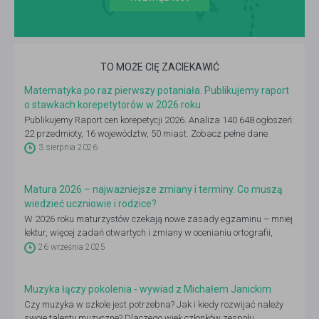
TO MOŻE CIĘ ZACIEKAWIĆ
Matematyka po raz pierwszy potaniała. Publikujemy raport
o stawkach korepetytorów w 2026 roku
Publikujemy Raport cen korepetycji 2026. Analiza 140 648 ogłoszeń:
22 przedmioty, 16 województw, 50 miast. Zobacz pełne dane.
3 sierpnia 2026
Matura 2026 – najważniejsze zmiany i terminy. Co muszą
wiedzieć uczniowie i rodzice?
W 2026 roku maturzystów czekają nowe zasady egzaminu – mniej
lektur, więcej zadań otwartych i zmiany w ocenianiu ortografii,
dlatego warto już dziś sprawdzić, co się zmieni i jak dobrze się
26 września 2025
przygotować.
Muzyka łączy pokolenia - wywiad z Michałem Janickim
Czy muzyka w szkole jest potrzebna? Jak i kiedy rozwijać należy
swoje talenty muzyczne? Dlaczego wiek członków zespołu