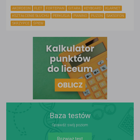
AKORDEON
FLET
FORTEPIAN
GITARA
KEYBOARD
KLARNET
KSZTAŁCENIE SŁUCHU
PERKUSJA
PIANINO
PUZON
SAKSOFON
SKRZYPCE
ŚPIEW
Baza testów
Sprawdź swój poziom
Rozwiąż test