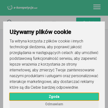
Używamy plików cookie
Ta witryna korzysta z plików cookie i innych
technologii śledzenia, aby poprawić jakość
przeglądania w następujących celach:
aby umożliwić
podstawową funkcjonalność serwisu
,
aby zapewnić
Filtry
lepsze wrażenia z korzystania ze strony
internetowej
,
aby zmierzyć Twoje zainteresowanie
Keyboard
Łochowo
naszymi produktami i usługami oraz personalizować
interakcje marketingowe
,
aby dostarczać reklamy
Wyczyść wszystko
kujawsko-pomorskie
które są dla Ciebie bardziej odpowiednie
.
0
korepetytorów
Zgoda
Trafność
Sortuj:
Muzyka
Odmawiam