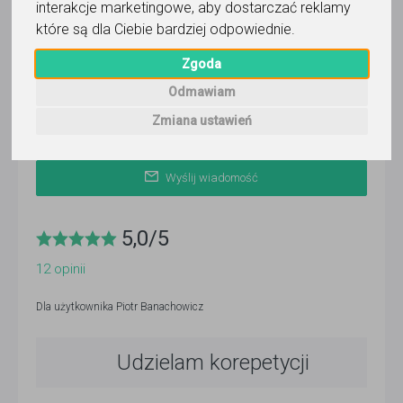
interakcje marketingowe
,
aby dostarczać reklamy
ponad 3 miesiące temu
które są dla Ciebie bardziej odpowiednie
.
Pokaż
Zgoda
Odmawiam
Korepetytor prowadzi zajęcia online
Zmiana ustawień
Wyślij wiadomość
5,0
/
5
12
opinii
Dla użytkownika
Piotr Banachowicz
Udzielam korepetycji