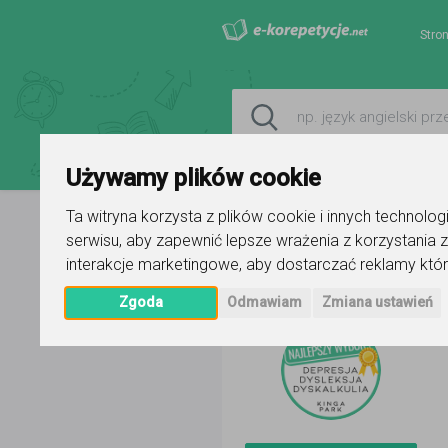
Stro
Używamy plików cookie
Ta witryna korzysta z plików cookie i innych technolo
serwisu
,
aby zapewnić lepsze wrażenia z korzystania z
Strona główna
Kinga Dyskalkulia 
interakcje marketingowe
,
aby dostarczać reklamy któr
Zgoda
Odmawiam
Zmiana ustawień