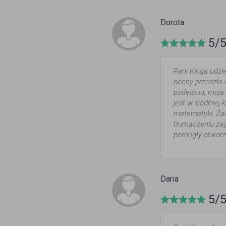
Dorota
5/
Pani Kinga udzi
oceny przeszła 
podejściu, moja
jest w siódmej k
matematyki. Żad
tłumaczeniu zag
pomogły otworz
Daria
5/