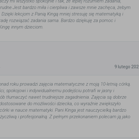
aczy mi wszystko spokojnie i tak, że lepiej rozumiem zadania,
trudne.Jest bardzo miła i cierpliwa i zawsze mnie zachęca, żebym
. Dzięki lekcjom z Panią Kingą mniej stresuję się matematyką i
radę rozwiązać zadania sama. Bardzo dziękuję za pomoc i
Kingę innym dzieciom.
5
9 lutego 20
onad roku prowadzi zajęcia matematyczne z moją 10-letnią córką.
ści, spokojowi i indywidualnemu podejściu potrafi w jasny i
ób tłumaczyć nawet trudniejsze zagadnienia. Zajęcia są dobrze
dostosowane do możliwości dziecka, co wyraźnie zwiększyło
córki w nauce matematyki. Pani Kinga jest nauczycielką bardzo
yczliwą i profesjonalną. Z pełnym przekonaniem polecam ją jako