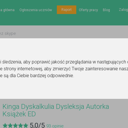
Zalog
Raport
na główna
Ogłoszenia uczniów
Oferty pracy
Blog
gii śledzenia, aby poprawić jakość przeglądania w następujących
e strony internetowej
,
aby zmierzyć Twoje zainteresowanie nasz
Dysleksja Autorka Książek ED
e są dla Ciebie bardziej odpowiednie
.
Kinga Dyskalkulia Dysleksja Autorka
Książek ED
5,0
/
5
93
opinie