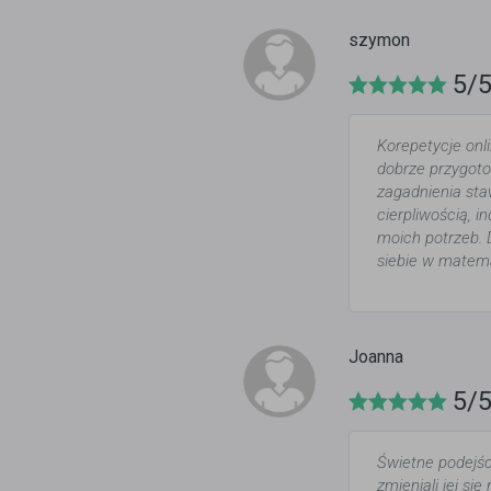
szymon
5/
Korepetycje onl
dobrze przygoto
zagadnienia sta
cierpliwością, 
moich potrzeb. 
siebie w matem
Joanna
5/
Świetne podejśc
zmieniali jej s