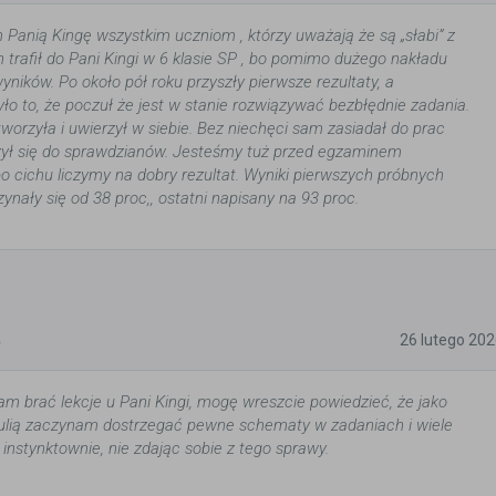
Panią Kingę wszystkim uczniom , którzy uważają że są „słabi” z
 trafił do Pani Kingi w 6 klasie SP , bo pomimo dużego nakładu
wyników. Po około pół roku przyszły pierwsze rezultaty, a
yło to, że poczuł że jest w stanie rozwiązywać bezbłędnie zadania.
worzyła i uwierzył w siebie. Bez niechęci sam zasiadał do prac
ył się do sprawdzianów. Jesteśmy tuż przed egzaminem
po cichu liczymy na dobry rezultat. Wyniki pierwszych próbnych
nały się od 38 proc,, ostatni napisany na 93 proc.
5
26 lutego 20
am brać lekcje u Pani Kingi, mogę wreszcie powiedzieć, że jako
ulią zaczynam dostrzegać pewne schematy w zadaniach i wiele
instynktownie, nie zdając sobie z tego sprawy.