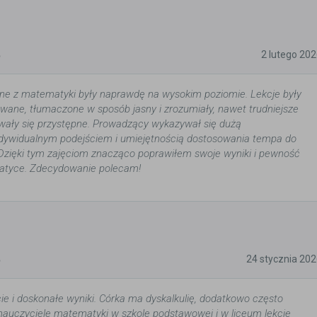
5
2 lutego 20
ine z matematyki były naprawdę na wysokim poziomie. Lekcje były
wane, tłumaczone w sposób jasny i zrozumiały, nawet trudniejsze
wały się przystępne. Prowadzący wykazywał się dużą
indywidualnym podejściem i umiejętnością dostosowania tempa do
Dzięki tym zajęciom znacząco poprawiłem swoje wyniki i pewność
atyce. Zdecydowanie polecam!
5
24 stycznia 20
ie i doskonałe wyniki. Córka ma dyskalkulię, dodatkowo często
ię nauczyciele matematyki w szkole podstawowej i w liceum lekcje