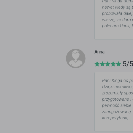
Pani Kinga tłum
nawet kiedy są 
probowała dalej
wierzę, że dam 
polecam Panią 
Anna
5/
Pani Kinga od p
Dzięki cierpliwo
zrozumiały spos
przygotowane i 
pewność siebie 
zaangażowaną, ż
korepetytorkę.