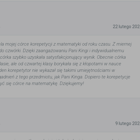
5
22 lutego 20
ela mojej córce korepetycji z matematyki od roku czasu. Z miernej
do czwórki. Dzięki zaangażowaniu Pani Kingi i indywidualnemu
 córka szybko uzyskała satysfakcjonujący wynik. Obecnie córka
lasie, ale od czwartej klasy borykała się z kłopotami w nauce
en korepetytor nie wykazał się takimi umiejętnościami w
adnień z tego przedmiotu, jak Pani Kinga. Dopiero te korepetycje
yć się córce na matematykę. Dziękujemy!
5
9 lutego 20