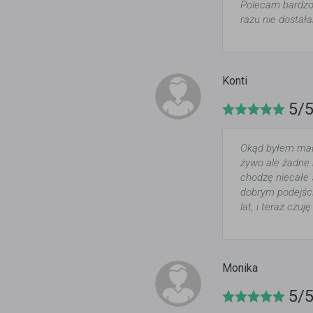
Polecam bardzo
razu nie dostał
Konti
5/
Okąd byłem mały
żywo ale żadne 
chodzę niecałe 5
dobrym podejściu
lat, i teraz czu
Monika
5/