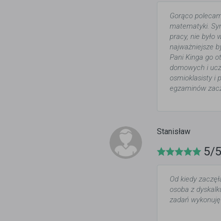
Gorąco polecam 
matematyki. Syn
pracy, nie było 
najważniejsze b
Pani Kinga go ot
domowych i ucz
osmioklasisty i 
egzaminów zaczy
Stanisław
5/
Od kiedy zaczęł
osoba z dyskalk
zadań wykonuję 