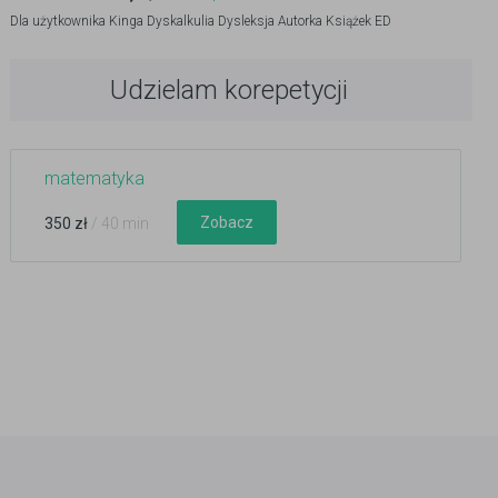
Dla użytkownika
Kinga Dyskalkulia Dysleksja Autorka Książek ED
Udzielam korepetycji
matematyka
Zobacz
350 zł
/ 40 min