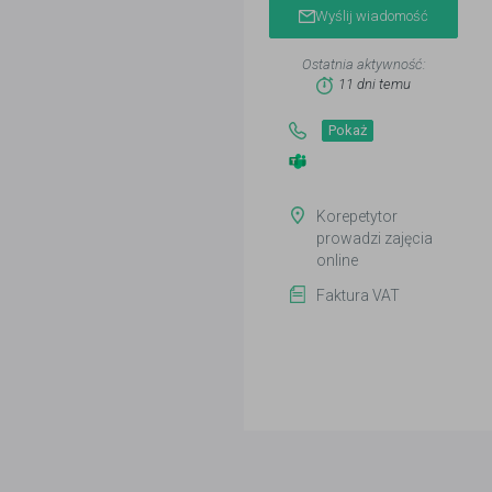
Wyślij wiadomość
Ostatnia aktywność:
11 dni temu
Pokaż
Korepetytor
prowadzi zajęcia
online
Faktura VAT