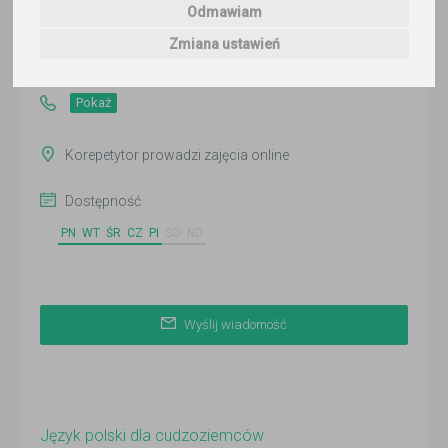
Odmawiam
Wyślij wiadomość
Zmiana ustawień
Ostatnia aktywność:
ponad 3 miesiące temu
Pokaż
Korepetytor prowadzi zajęcia online
Dostępność
PN
WT
ŚR
CZ
PI
SO
ND
Wyślij wiadomość
Język polski dla cudzoziemców