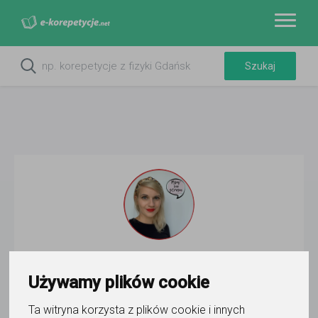
Katarzyna Klimczyk-Jaworska
Używamy plików cookie
Wyślij wiadomość
Ta witryna korzysta z plików cookie i innych
Ostatnia aktywność: