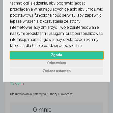
technologii śledzenia, aby poprawić jakość
3 dni temu
przeglądania w następujących celach:
aby umożliwić
Pokaż
podstawową funkcjonalność serwisu
,
aby zapewnić
lepsze wrażenia z korzystania ze strony
Korepetytor prowadzi zajęcia online
internetowej
,
aby zmierzyć Twoje zainteresowanie
naszymi produktami i usługami oraz personalizować
Faktura VAT
interakcje marketingowe
,
aby dostarczać reklamy
które są dla Ciebie bardziej odpowiednie
.
Zgoda
Wyślij wiadomość
Odmawiam
Zmiana ustawień
5,0
/
5
15
opinii
Dla użytkownika
Katarzyna Klimczyk-Jaworska
O mnie