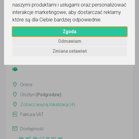
naszymi produktami i usługami oraz personalizować
interakcje marketingowe
,
aby dostarczać reklamy
które są dla Ciebie bardziej odpowiednie
.
lek Karol Krupiniewicz
Zgoda
Wyślij wiadomość
Odmawiam
Ostatnia aktywność:
ponad 2 miesiące temu
Zmiana ustawień
Pokaż
Online
Olsztyn
(Podgrodzie)
Zobacz więcej lokalizacji (4)
Faktura VAT
Dostępność
PN
WT
ŚR
CZ
PI
SO
ND