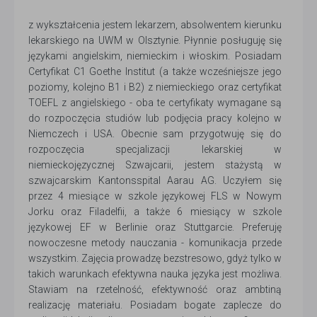
z wykształcenia jestem lekarzem, absolwentem kierunku
lekarskiego na UWM w Olsztynie. Płynnie posługuję się
językami angielskim, niemieckim i włoskim. Posiadam
Certyfikat C1 Goethe Institut (a także wcześniejsze jego
poziomy, kolejno B1 i B2) z niemieckiego oraz certyfikat
TOEFL z angielskiego - oba te certyfikaty wymagane są
do rozpoczęcia studiów lub podjęcia pracy kolejno w
Niemczech i USA. Obecnie sam przygotwuję się do
rozpoczęcia specjalizacji lekarskiej w
niemieckojęzycznej Szwajcarii, jestem stażystą w
szwajcarskim Kantonsspital Aarau AG. Uczyłem się
przez 4 miesiące w szkole językowej FLS w Nowym
Jorku oraz Filadelfii, a także 6 miesiący w szkole
językowej EF w Berlinie oraz Stuttgarcie. Preferuję
nowoczesne metody nauczania - komunikacja przede
wszystkim. Zajęcia prowadzę bezstresowo, gdyż tylko w
takich warunkach efektywna nauka języka jest możliwa.
Stawiam na rzetelność, efektywność oraz ambtiną
realizację materiału. Posiadam bogate zaplecze do