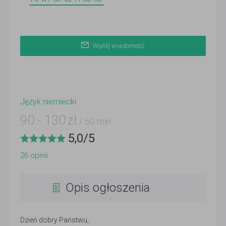
Wyślij wiadomość
Język niemiecki
90
-
130
zł
/ 60 min
5,0
/
5
26
opinii
Opis ogłoszenia
Dzień dobry Państwu,