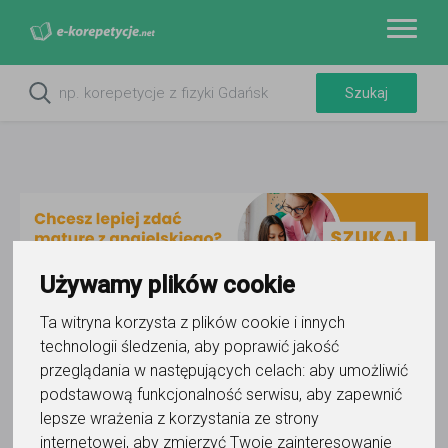
Używamy plików cookie
Ta witryna korzysta z plików cookie i innych
Do ulubionych
technologii śledzenia, aby poprawić jakość
Oznacz wystąpienie kontaktu
przeglądania w następujących celach:
aby umożliwić
podstawową funkcjonalność serwisu
,
aby zapewnić
lepsze wrażenia z korzystania ze strony
internetowej
,
aby zmierzyć Twoje zainteresowanie