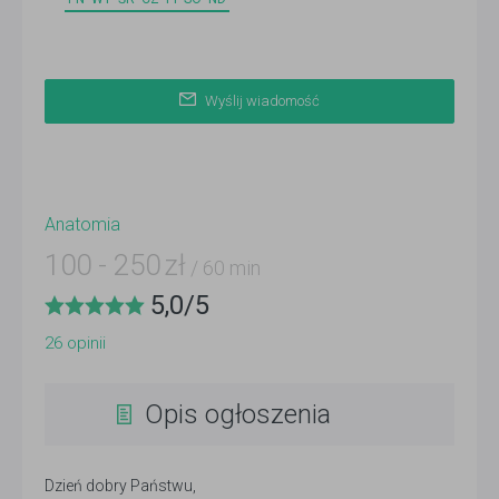
Wyślij wiadomość
Anatomia
100
-
250
zł
/ 60 min
5,0
/
5
26
opinii
Opis ogłoszenia
Dzień dobry Państwu,