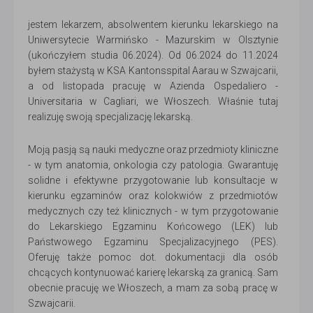
jestem lekarzem, absolwentem kierunku lekarskiego na
Uniwersytecie Warmińsko - Mazurskim w Olsztynie
(ukończyłem studia 06.2024). Od 06.2024 do 11.2024
byłem stażystą w KSA Kantonsspital Aarau w Szwajcarii,
a od listopada pracuję w Azienda Ospedaliero -
Universitaria w Cagliari, we Włoszech. Właśnie tutaj
realizuję swoją specjalizację lekarską.
Moją pasją są nauki medyczne oraz przedmioty kliniczne
- w tym anatomia, onkologia czy patologia. Gwarantuję
solidne i efektywne przygotowanie lub konsultacje w
kierunku egzaminów oraz kolokwiów z przedmiotów
medycznych czy też klinicznych - w tym przygotowanie
do Lekarskiego Egzaminu Końcowego (LEK) lub
Państwowego Egzaminu Specjalizacyjnego (PES).
Oferuję także pomoc dot. dokumentacji dla osób
chcących kontynuować karierę lekarską za granicą. Sam
obecnie pracuję we Włoszech, a mam za sobą pracę w
Szwajcarii.