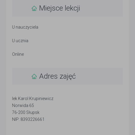
Miejsce lekcji
U nauczyciela
U ucznia
Online
Adres zajęć
lek Karol Krupiniewicz
Norwida 65
76-200 Słupsk
NIP: 8393226661