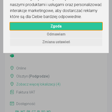
naszymi produktami i usługami oraz personalizować
interakcje marketingowe
,
aby dostarczać reklamy
lek Karol Krupiniewicz
które są dla Ciebie bardziej odpowiednie
.
Zgoda
Wyślij wiadomość
Odmawiam
Ostatnia aktywność:
ponad 2 miesiące temu
Zmiana ustawień
Pokaż
Online
Olsztyn
(Podgrodzie)
Zobacz więcej lokalizacji (4)
Faktura VAT
Dostępność
PN
WT
ŚR
CZ
PI
SO
ND