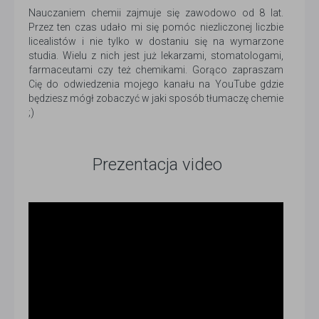
Nauczaniem chemii zajmuje się zawodowo od 8 lat.
Przez ten czas udało mi się pomóc niezliczonej liczbie
licealistów i nie tylko w dostaniu się na wymarzone
studia. Wielu z nich jest już lekarzami, stomatologami,
farmaceutami czy też chemikami. Gorąco zapraszam
Cię do odwiedzenia mojego kanału na YouTube gdzie
będziesz mógł zobaczyć w jaki sposób tłumaczę chemie
;)
Prezentacja video