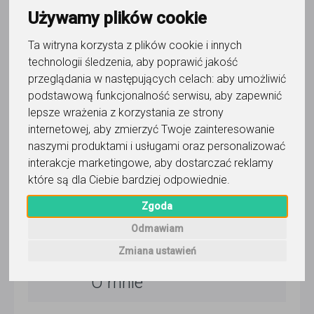
2 dni temu
Używamy plików cookie
Pokaż
Ta witryna korzysta z plików cookie i innych
technologii śledzenia, aby poprawić jakość
Korepetytor prowadzi zajęcia online
przeglądania w następujących celach:
aby umożliwić
podstawową funkcjonalność serwisu
,
aby zapewnić
lepsze wrażenia z korzystania ze strony
internetowej
,
aby zmierzyć Twoje zainteresowanie
Wyślij wiadomość
naszymi produktami i usługami oraz personalizować
interakcje marketingowe
,
aby dostarczać reklamy
które są dla Ciebie bardziej odpowiednie
.
5,0
/
5
Zgoda
60
opinii
Odmawiam
Dla użytkownika
Karolina Florczyk
Zmiana ustawień
O mnie