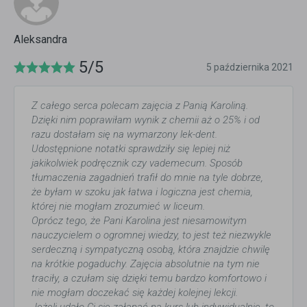
Aleksandra
5/5
5 października 2021
Z całego serca polecam zajęcia z Panią Karoliną.
Dzięki nim poprawiłam wynik z chemii aż o 25% i od
razu dostałam się na wymarzony lek-dent.
Udostępnione notatki sprawdziły się lepiej niż
jakikolwiek podręcznik czy vademecum. Sposób
tłumaczenia zagadnień trafił do mnie na tyle dobrze,
że byłam w szoku jak łatwa i logiczna jest chemia,
której nie mogłam zrozumieć w liceum.
Oprócz tego, że Pani Karolina jest niesamowitym
nauczycielem o ogromnej wiedzy, to jest też niezwykle
serdeczną i sympatyczną osobą, która znajdzie chwilę
na krótkie pogaduchy. Zajęcia absolutnie na tym nie
traciły, a czułam się dzięki temu bardzo komfortowo i
nie mogłam doczekać się każdej kolejnej lekcji.
Jeżeli udało Ci się załapać na kurs lub indywidualnie, to