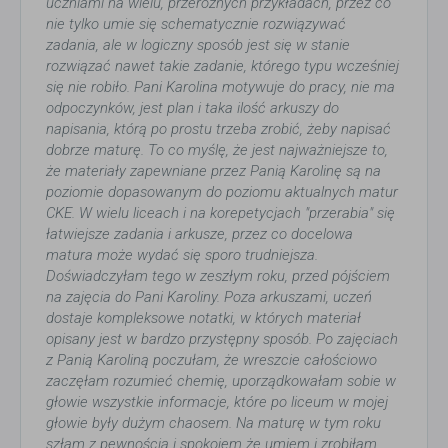
uczniami na wielu, przeróżnych przykładach, przez co
nie tylko umie się schematycznie rozwiązywać
zadania, ale w logiczny sposób jest się w stanie
rozwiązać nawet takie zadanie, którego typu wcześniej
się nie robiło. Pani Karolina motywuje do pracy, nie ma
odpoczynków, jest plan i taka ilość arkuszy do
napisania, którą po prostu trzeba zrobić, żeby napisać
dobrze maturę. To co myślę, że jest najważniejsze to,
że materiały zapewniane przez Panią Karolinę są na
poziomie dopasowanym do poziomu aktualnych matur
CKE. W wielu liceach i na korepetycjach "przerabia" się
łatwiejsze zadania i arkusze, przez co docelowa
matura może wydać się sporo trudniejsza.
Doświadczyłam tego w zeszłym roku, przed pójściem
na zajęcia do Pani Karoliny. Poza arkuszami, uczeń
dostaje kompleksowe notatki, w których materiał
opisany jest w bardzo przystępny sposób. Po zajęciach
z Panią Karoliną poczułam, że wreszcie całościowo
zaczęłam rozumieć chemię, uporządkowałam sobie w
głowie wszystkie informacje, które po liceum w mojej
głowie były dużym chaosem. Na maturę w tym roku
szłam z pewnością i spokojem że umiem i zrobiłam