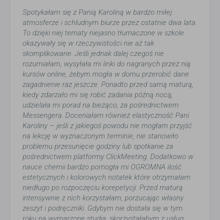
Spotykałam się z Panią Karoliną w bardzo miłej
atmosferze i schludnym biurze przez ostatnie dwa lata.
To dzięki niej tematy niejasno tłumaczone w szkole
okazywały się w rzeczywistości nie aż tak
skomplikowane. Jeśli jednak dalej czegoś nie
rozumiałam, wysyłała mi linki do nagranych przez nią
kursów online, żebym mogła w domu przerobić dane
zagadnienie raz jeszcze. Ponadto przed samą maturą,
kiedy zdarzało mi się robić zadania późną nocą,
udzielała mi porad na bieżąco, za pośrednictwem
Messengera. Doceniałam również elastyczność Pani
Karoliny – jeśli z jakiegoś powodu nie mogłam przyjść
na lekcję w wyznaczonym terminie, nie stanowiło
problemu przesunięcie godziny lub spotkanie za
pośrednictwem platformy ClickMeeting. Dodatkowo w
nauce chemii bardzo pomogła mi OGROMNA ilość
estetycznych i kolorowych notatek które otrzymałam
niedługo po rozpoczęciu korepetycji. Przed maturą
intensywnie z nich korzystałam, porzucając własny
zeszyt i podręczniki. Gdybym nie dostała się w tym
roku na wymarzone studia, skorzystałabym z usług