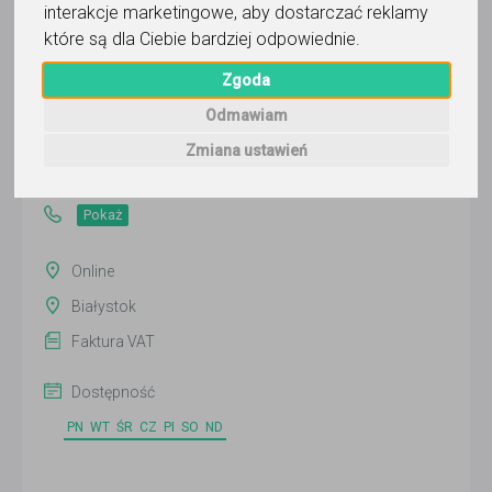
interakcje marketingowe
,
aby dostarczać reklamy
które są dla Ciebie bardziej odpowiednie
.
Naukownik
Zgoda
Odmawiam
Wyślij wiadomość
Zmiana ustawień
Ostatnia aktywność:
3 dni temu
Pokaż
Online
Białystok
Faktura VAT
Dostępność
PN
WT
ŚR
CZ
PI
SO
ND