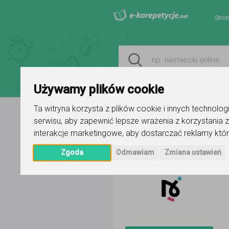
Stro
Używamy plików cookie
Ta witryna korzysta z plików cookie i innych technolo
serwisu
,
aby zapewnić lepsze wrażenia z korzystania z
Strona główna
Naukownik
Ogło
interakcje marketingowe
,
aby dostarczać reklamy któr
Zgoda
Odmawiam
Zmiana ustawień