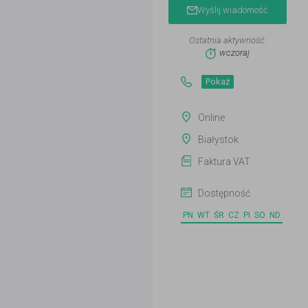
Wyślij wiadomość
Ostatnia aktywność:
wczoraj
Pokaż
Online
Białystok
Faktura VAT
Dostępność
PN
WT
ŚR
CZ
PI
SO
ND