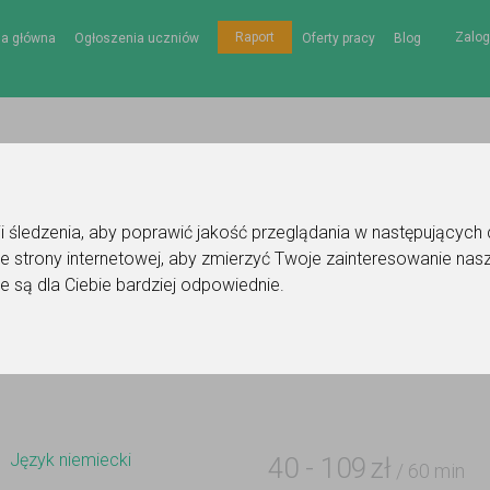
Zalog
Raport
na główna
Ogłoszenia uczniów
Oferty pracy
Blog
gii śledzenia, aby poprawić jakość przeglądania w następujących
e strony internetowej
,
aby zmierzyć Twoje zainteresowanie nasz
szenie korepetytora - język niemiecki
e są dla Ciebie bardziej odpowiednie
.
Do ulubionych
Oznacz wystąpienie kontaktu
Język niemiecki
40
-
109
zł
/ 60 min