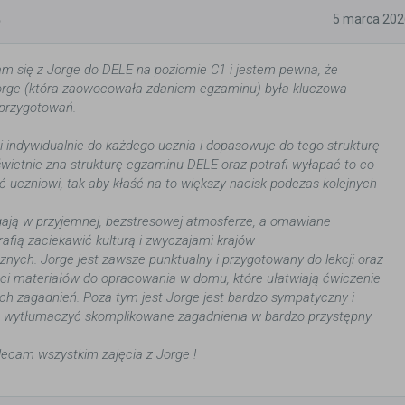
5
5 marca 202
 się z Jorge do DELE na poziomie C1 i jestem pewna, że
orge (która zaowocowała zdaniem egzaminu) była kluczowa
przygotowań.
 indywidualnie do każdego ucznia i dopasowuje do tego strukturę
świetnie zna strukturę egzaminu DELE oraz potrafi wyłapać to co
ć uczniowi, tak aby kłaść na to większy nacisk podczas kolejnych
gają w przyjemnej, bezstresowej atmosferze, a omawiane
rafią zaciekawić kulturą i zwyczajami krajów
znych. Jorge jest zawsze punktualny i przygotowany do lekcji oraz
ści materiałów do opracowania w domu, które ułatwiają ćwiczenie
h zagadnień. Poza tym jest Jorge jest bardzo sympatyczny i
afi wytłumaczyć skomplikowane zagadnienia w bardzo przystępny
ecam wszystkim zajęcia z Jorge !