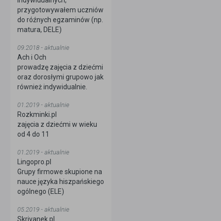
indywidualnych,
przygotowywałem uczniów
do róźnych egzaminów (np.
matura, DELE)
09.2018 - aktualnie
Ach i Och
prowadzę zajęcia z dziećmi
oraz dorosłymi grupowo jak
również indywidualnie.
01.2019 - aktualnie
Rozkminki.pl
zajęcia z dziećmi w wieku
od 4 do 11
01.2019 - aktualnie
Lingopro.pl
Grupy firmowe skupione na
nauce języka hiszpańskiego
ogólnego (ELE)
05.2019 - aktualnie
Skrivanek.pl.