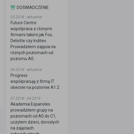
DOŚWIADCZENIE
03.2018 - aktualnie
Future Centre
współpraca z różnymi
firmami takimi jak Fox,
Deloitte czy Inditex.
Prowadziłem zajęcia na
różnych poziomach od
poziomu A0.
04.2018 - aktualnie
Progress
współpracuję z firmą IT
obecnie na poziomie A1.2
07.2018 - 04.2019
Akademia Espanoles
prowadziłem grupy na
poziomach od A0 do C1,
uczyłem dzieci, dorosłych
na zajęciach