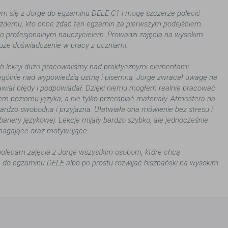
m się z Jorge do egzaminu DELE C1 i mogę szczerze polecić
ażdemu, kto chce zdać ten egzamin za pierwszym podejściem.
zo profesjonalnym nauczycielem. Prowadzi zajęcia na wysokim
uże doświadczenie w pracy z uczniami.
h lekcji dużo pracowaliśmy nad praktycznymi elementami
gólnie nad wypowiedzią ustną i pisemną. Jorge zwracał uwagę na
awiał błędy i podpowiadał. Dzięki niemu mogłem realnie pracować
em poziomu języka, a nie tylko przerabiać materiały. Atmosfera na
bardzo swobodna i przyjazna. Ułatwiała ona mówienie bez stresu i
ariery językowej. Lekcje mijały bardzo szybko, ale jednocześnie
magające oraz motywujące.
olecam zajęcia z Jorge wszystkim osobom, które chcą
 do egzaminu DELE albo po prostu rozwijać hiszpański na wysokim