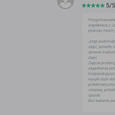
5/
Przygotowywałam
współpraca z J
podczas moich 
Jorge podchodzi
zajęć, ponadto 
sprawia trudnoś
zajęć.
Zajęcia przebie
zagadnienia pot
hiszpańskojęzyc
wysyła duże ilo
problematycznyc
cierpliwy, potr
sposób.
Bez wahania pol