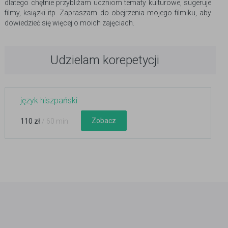
dlatego chętnie przybliżam uczniom tematy kulturowe, sugeruje
filmy, ksiązki itp. Zapraszam do obejrzenia mojego filmiku, aby
dowiedzieć się więcej o moich zajęciach.
Udzielam korepetycji
język hiszpański
Zobacz
110 zł
/ 60 min