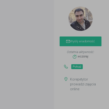
Wyślij wiadomość
Ostatnia aktywność:
wczoraj
Pokaż
Korepetytor
prowadzi zajęcia
online