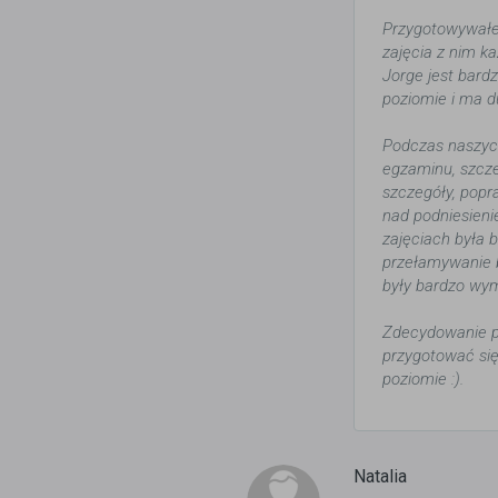
Przygotowywałe
zajęcia z nim k
Jorge jest bard
poziomie i ma d
Podczas naszyc
egzaminu, szcze
szczegóły, popr
nad podniesieni
zajęciach była 
przełamywanie b
były bardzo wy
Zdecydowanie p
przygotować się
poziomie :).
Natalia