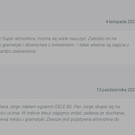
5
4 listopada 20
 Super atmosfera, można się wiele nauczyć. Zależało mi na
 gramatyki i słownictwa z mówieniem - i takie właśnie są zajęcia z
bardzo zadowolona.
5
13 października 20
Pana Jorge zdałam egzamin DELE B2. Pan Jorge skupia się na
ci ucznia. W trakcie lekcji zdążymy zrobić zadania ze słuchania,
ienia tekstu i gramatyki. Zawsze jest pozytywna atmosfera do