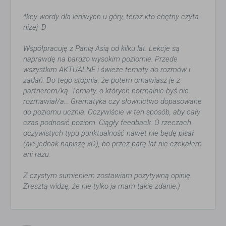
^key wordy dla leniwych u góry, teraz kto chętny czyta
niżej :D
Współpracuję z Panią Asią od kilku lat. Lekcje są
naprawdę na bardzo wysokim poziomie. Przede
wszystkim AKTUALNE i świeże tematy do rozmów i
zadań. Do tego stopnia, że potem omawiasz je z
partnerem/ką. Tematy, o których normalnie byś nie
rozmawiał/a... Gramatyka czy słownictwo dopasowane
do poziomu ucznia. Oczywiście w ten sposób, aby cały
czas podnosić poziom. Ciągły feedback. O rzeczach
oczywistych typu punktualność nawet nie będę pisał
(ale jednak napiszę xD), bo przez parę lat nie czekałem
ani razu.
Z czystym sumieniem zostawiam pozytywną opinię.
Zresztą widzę, że nie tylko ja mam takie zdanie;)