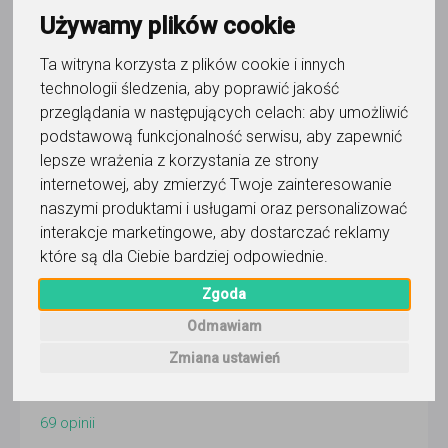
Joanna Nowicka
Używamy plików cookie
Wyślij wiadomość
Ta witryna korzysta z plików cookie i innych
technologii śledzenia, aby poprawić jakość
Ostatnia aktywność:
6 dni temu
przeglądania w następujących celach:
aby umożliwić
podstawową funkcjonalność serwisu
,
aby zapewnić
Pokaż
lepsze wrażenia z korzystania ze strony
internetowej
,
aby zmierzyć Twoje zainteresowanie
Korepetytor prowadzi zajęcia online
naszymi produktami i usługami oraz personalizować
Faktura VAT
interakcje marketingowe
,
aby dostarczać reklamy
które są dla Ciebie bardziej odpowiednie
.
Zgoda
Wyślij wiadomość
Odmawiam
Zmiana ustawień
5,0
/
5
69
opinii