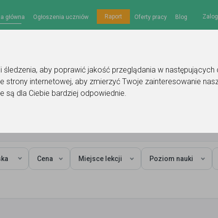
Zalog
Raport
na główna
Ogłoszenia uczniów
Oferty pracy
Blog
gii śledzenia, aby poprawić jakość przeglądania w następujących
e strony internetowej
,
aby zmierzyć Twoje zainteresowanie nasz
e są dla Ciebie bardziej odpowiednie
.
ska
Cena
Miejsce lekcji
Poziom nauki