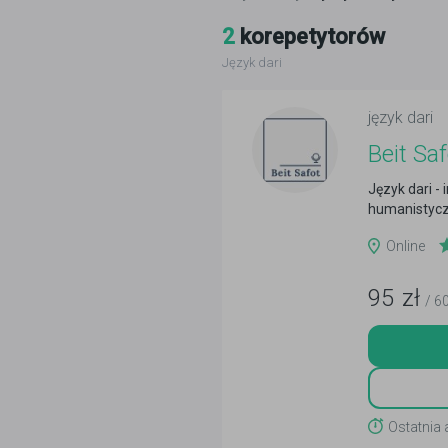
2
korepetytorów
Język dari
język dari
Beit Saf
Język dari -
humanistycz
Online
95
zł
/ 6
Ostatnia 