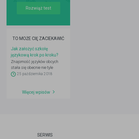
Rozwiąż test
TO MOŻE CIĘ ZACIEKAWIĆ
Jak założyć szkołę
językową krok po kroku?
Znajomość języków obcych
stała się obecnie nie tyle
dodatkową kwalifikacją, która
25 października 2018
podnosi wartość kandydata
na rynku pracy, a niemal
obowiązkiem. To oczywiście nie
Więcej wpisów
jedyny powód, dla którego uczą
się ich i dzieci, i dorośli.
Podróże, możliwość
poznawania świata, hobby…
można długo wymieniać.
Pewne jest jedno: mimo że
rynek nauki języków obcych jest
SERWIS
nasycony, nadal – przy