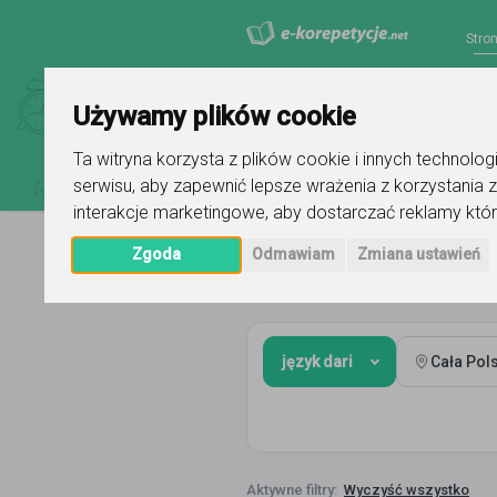
Stro
Używamy plików cookie
Ta witryna korzysta z plików cookie i innych technolo
serwisu
,
aby zapewnić lepsze wrażenia z korzystania z
interakcje marketingowe
,
aby dostarczać reklamy któr
Zgoda
Odmawiam
Zmiana ustawień
Strona główna
język dari
język dari
Cała Pol
Wyczyść wszystko