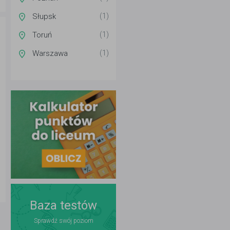
Słupsk
(1)
Toruń
(1)
Warszawa
(1)
Baza testów
Sprawdź swój poziom