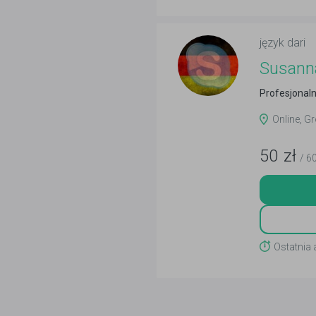
język dari
Susann
Profesjonaln
Online, G
50
zł
/ 6
Ostatnia