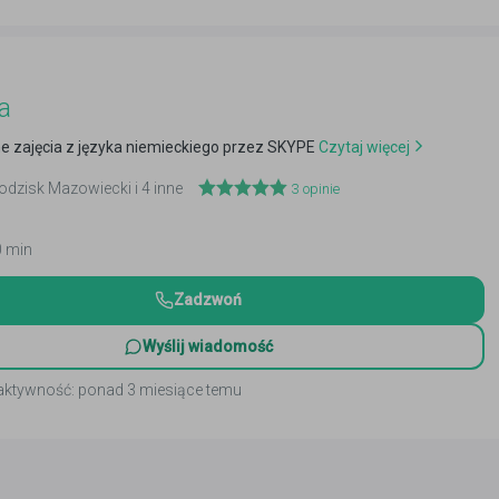
a
e zajęcia z języka niemieckiego przez SKYPE
Czytaj więcej
rodzisk Mazowiecki i 4 inne
3
opinie
0 min
Zadzwoń
Wyślij wiadomość
 aktywność: ponad 3 miesiące temu