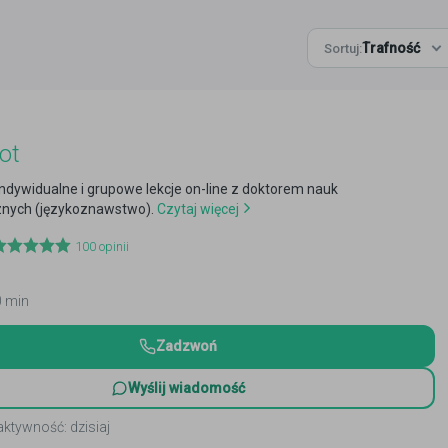
Trafność
Sortuj:
ot
 indywidualne i grupowe lekcje on-line z doktorem nauk
nych (językoznawstwo).
Czytaj więcej
100
opinii
0 min
Zadzwoń
Wyślij wiadomość
aktywność: dzisiaj