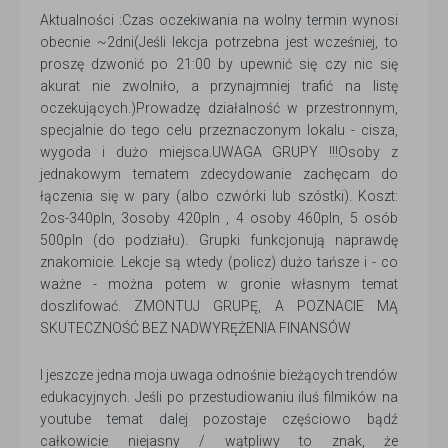
Aktualności :Czas oczekiwania na wolny termin wynosi
obecnie ~2dni(Jeśli lekcja potrzebna jest wcześniej, to
proszę dzwonić po 21:00 by upewnić się czy nic się
akurat nie zwolniło, a przynajmniej trafić na listę
oczekujących.)Prowadzę działalność w przestronnym,
specjalnie do tego celu przeznaczonym lokalu - cisza,
wygoda i dużo miejsca.UWAGA GRUPY !!!Osoby z
jednakowym tematem zdecydowanie zachęcam do
łączenia się w pary (albo czwórki lub szóstki). Koszt:
2os-340pln, 3osoby 420pln , 4 osoby 460pln, 5 osób
500pln (do podziału). Grupki funkcjonują naprawdę
znakomicie. Lekcje są wtedy (policz) dużo tańsze i - co
ważne - można potem w gronie własnym temat
doszlifować. ZMONTUJ GRUPĘ, A POZNACIE MĄ
SKUTECZNOŚĆ BEZ NADWYRĘŻENIA FINANSÓW
I jeszcze jedna moja uwaga odnośnie bieżących trendów
edukacyjnych. Jeśli po przestudiowaniu iluś filmików na
youtube temat dalej pozostaje częściowo bądź
całkowicie niejasny / wątpliwy to znak, że