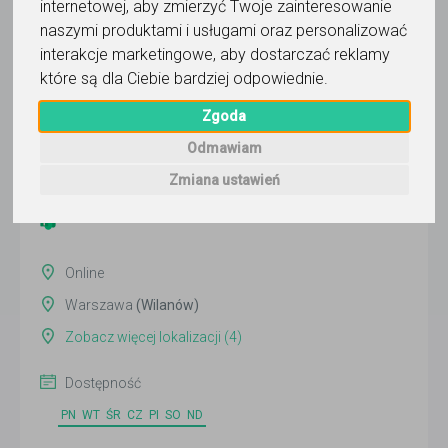
internetowej
,
aby zmierzyć Twoje zainteresowanie
naszymi produktami i usługami oraz personalizować
interakcje marketingowe
,
aby dostarczać reklamy
Tomasz Greczyło
które są dla Ciebie bardziej odpowiednie
.
Wyślij wiadomość
Zgoda
Ostatnia aktywność:
Odmawiam
dzisiaj
Zmiana ustawień
Pokaż
Online
Warszawa
(Wilanów)
Zobacz więcej lokalizacji (4)
Dostępność
PN
WT
ŚR
CZ
PI
SO
ND