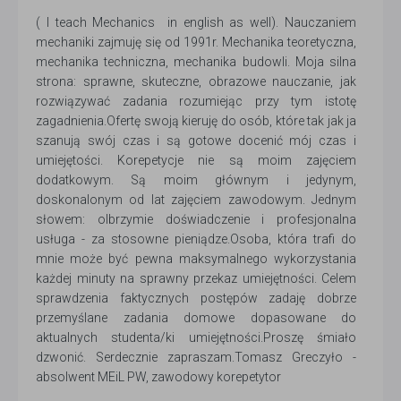
( I teach Mechanics in english as well). Nauczaniem
mechaniki zajmuję się od 1991r. Mechanika teoretyczna,
mechanika techniczna, mechanika budowli. Moja silna
strona: sprawne, skuteczne, obrazowe nauczanie, jak
rozwiązywać zadania rozumiejąc przy tym istotę
zagadnienia.Ofertę swoją kieruję do osób, które tak jak ja
szanują swój czas i są gotowe docenić mój czas i
umiejętości. Korepetycje nie są moim zajęciem
dodatkowym. Są moim głównym i jedynym,
doskonalonym od lat zajęciem zawodowym. Jednym
słowem: olbrzymie doświadczenie i profesjonalna
usługa - za stosowne pieniądze.Osoba, która trafi do
mnie może być pewna maksymalnego wykorzystania
każdej minuty na sprawny przekaz umiejętności. Celem
sprawdzenia faktycznych postępów zadaję dobrze
przemyślane zadania domowe dopasowane do
aktualnych studenta/ki umiejętności.Proszę śmiało
dzwonić. Serdecznie zapraszam.Tomasz Greczyło -
absolwent MEiL PW, zawodowy korepetytor