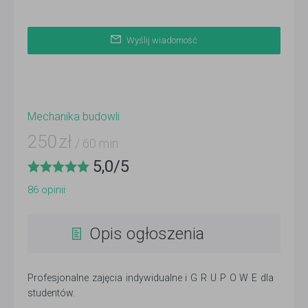
Wyślij wiadomość
Mechanika budowli
250
zł
/ 60 min
5,0
/
5
86
opinii
Opis ogłoszenia
Profesjonalne zajęcia indywidualne i G R U P O W E dla
studentów.