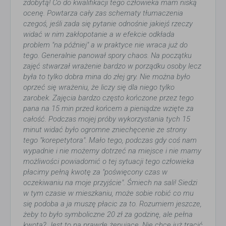
zdobytą! Co do kwalifikacji tego człowieka mam niską
ocenę. Powtarza cały zas schematy tłumaczenia
czegoś, jeśli zada się pytanie odnośnie jakiejś rzeczy
widać w nim zakłopotanie a w efekcie odkłada
problem "na później" a w praktyce nie wraca już do
tego. Generalnie panował spory chaos. Na początku
zajęć stwarzał wrażenie bardzo w porządku osoby lecz
była to tylko dobra mina do złej gry. Nie można było
oprzeć się wrażeniu, że liczy się dla niego tylko
zarobek. Zajęcia bardzo często kończone przez tego
pana na 15 min przed końcem a pieniądze wzięte za
całość. Podczas mojej próby wykorzystania tych 15
minut widać było ogromne zniechęcenie ze strony
tego "korepetytora". Mało tego, podczas gdy coś nam
wypadnie i nie możemy dotrzeć na miejsce i nie mamy
możliwości powiadomić o tej sytuacji tego człowieka
płacimy pełną kwotę za "poświęcony czas w
oczekiwaniu na moje przyjście". Śmiech na sali! Siedzi
w tym czasie w mieszkaniu, może sobie robić co mu
się podoba a ja muszę płacic za to. Rozumiem jeszcze,
żeby to było symboliczne 20 zł za godzinę, ale pełna
kwota? Jest to na prawdę żenujące. Nie chcę już tracić