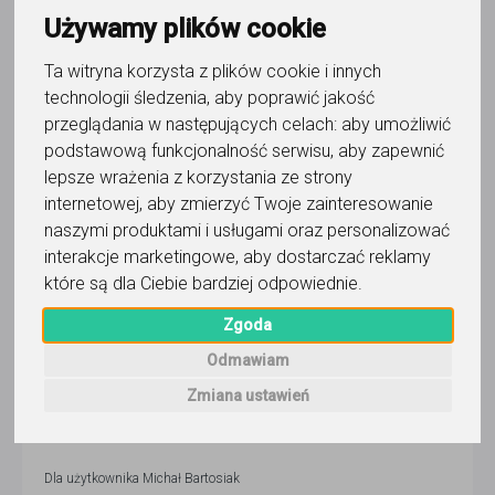
Michał Bartosiak
Używamy plików cookie
Wyślij wiadomość
Ta witryna korzysta z plików cookie i innych
technologii śledzenia, aby poprawić jakość
Ostatnia aktywność:
ponad 3 miesiące temu
przeglądania w następujących celach:
aby umożliwić
podstawową funkcjonalność serwisu
,
aby zapewnić
Pokaż
lepsze wrażenia z korzystania ze strony
internetowej
,
aby zmierzyć Twoje zainteresowanie
Korepetytor prowadzi zajęcia online
naszymi produktami i usługami oraz personalizować
interakcje marketingowe
,
aby dostarczać reklamy
które są dla Ciebie bardziej odpowiednie
.
Wyślij wiadomość
Zgoda
Odmawiam
5,0
/
5
Zmiana ustawień
43
opinie
Dla użytkownika
Michał Bartosiak