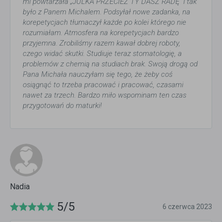
mi powtarzała „JULKA PRZECIEŻ TY DASZ RADĘ” i tak
było z Panem Michalem. Podsyłał nowe zadanka, na
korepetycjach tłumaczył każde po kolei którego nie
rozumiałam. Atmosfera na korepetycjach bardzo
przyjemna. Zrobiliśmy razem kawał dobrej roboty,
czego widać skutki. Studiuje teraz stomatologię, a
problemów z chemią na studiach brak. Swoją drogą od
Pana Michała nauczyłam się tego, że żeby coś
osiągnąć to trzeba pracować i pracować, czasami
nawet za trzech. Bardzo miło wspominam ten czas
przygotowań do maturki!
Nadia
5/5
6 czerwca 2023