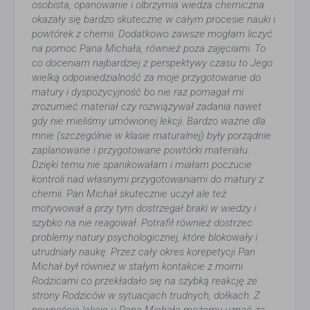
osobista, opanowanie i olbrzymia wiedza chemiczna
okazały się bardzo skuteczne w całym procesie nauki i
powtórek z chemii. Dodatkowo zawsze mogłam liczyć
na pomoc Pana Michała, również poza zajęciami. To
co doceniam najbardziej z perspektywy czasu to Jego
wielką odpowiedzialność za moje przygotowanie do
matury i dyspozycyjność bo nie raz pomagał mi
zrozumieć materiał czy rozwiązywał zadania nawet
gdy nie mieliśmy umówionej lekcji. Bardzo ważne dla
mnie (szczególnie w klasie maturalnej) były porządnie
zaplanowane i przygotowane powtórki materiału.
Dzięki temu nie spanikowałam i miałam poczucie
kontroli nad własnymi przygotowaniami do matury z
chemii. Pan Michał skutecznie uczył ale też
motywował a przy tym dostrzegał braki w wiedzy i
szybko na nie reagował. Potrafił również dostrzec
problemy natury psychologicznej, które blokowały i
utrudniały naukę. Przez cały okres korepetycji Pan
Michał był również w stałym kontakcie z moimi
Rodzicami co przekładało się na szybką reakcję ze
strony Rodziców w sytuacjach trudnych, dołkach. Z