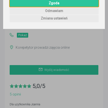
Joanna
Zgoda
Odmawiam
Wyślij wiadomość
Zmiana ustawień
Ostatnia aktywność:
ponad 3 miesiące temu
Pokaż
Korepetytor prowadzi zajęcia online
Wyślij wiadomość
5,0
/
5
5
opinii
Dla użytkownika
Joanna