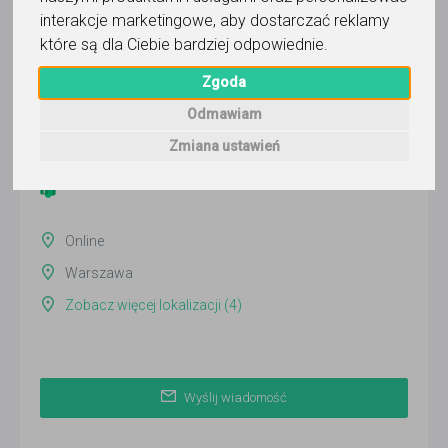
interakcje marketingowe
,
aby dostarczać reklamy
które są dla Ciebie bardziej odpowiednie
.
Pawel Stasinski
Zgoda
Wyślij wiadomość
Odmawiam
Ostatnia aktywność:
Zmiana ustawień
ponad miesiąc temu
Online
Warszawa
Zobacz więcej lokalizacji (4)
Wyślij wiadomość