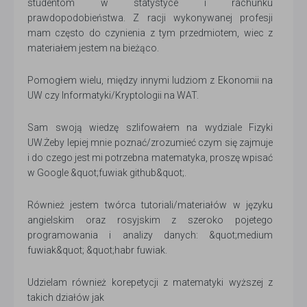
studentom w statystyce i rachunku
prawdopodobieństwa. Z racji wykonywanej profesji
mam często do czynienia z tym przedmiotem, wiec z
materiałem jestem na bieżąco.
Pomogłem wielu, między innymi ludziom z Ekonomii na
UW czy Informatyki/Kryptologii na WAT.
Sam swoją wiedzę szlifowałem na wydziale Fizyki
UW.Żeby lepiej mnie poznać/zrozumieć czym się zajmuje
i do czego jest mi potrzebna matematyka, proszę wpisać
w Google &quot;fuwiak github&quot;.
Również jestem twórca tutoriali/materiałów w języku
angielskim oraz rosyjskim z szeroko pojetego
programowania i analizy danych: &quot;medium
fuwiak&quot; &quot;habr fuwiak.
Udzielam również korepetycji z matematyki wyższej z
takich działów jak