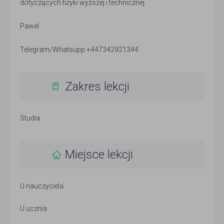
dotyczących fizyki wyższej i technicznej
Pawel
Telegram/Whatsupp +447342921344
Zakres lekcji
Studia
Miejsce lekcji
U nauczyciela
U ucznia