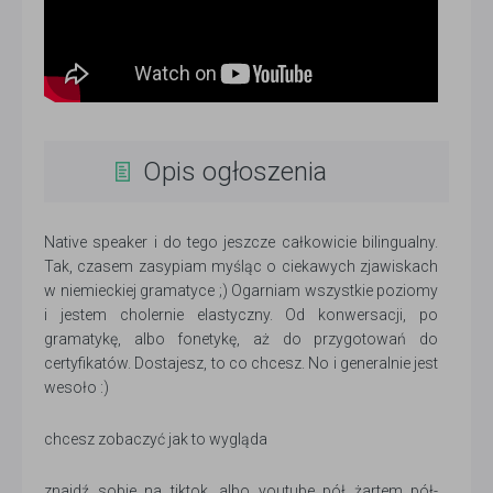
Opis ogłoszenia
Native speaker i do tego jeszcze całkowicie bilingualny.
Tak, czasem zasypiam myśląc o ciekawych zjawiskach
w niemieckiej gramatyce ;) Ogarniam wszystkie poziomy
i jestem cholernie elastyczny. Od konwersacji, po
gramatykę, albo fonetykę, aż do przygotowań do
certyfikatów. Dostajesz, to co chcesz. No i generalnie jest
wesoło :)
chcesz zobaczyć jak to wygląda
znajdź sobie na tiktok, albo youtube pół żartem pół-