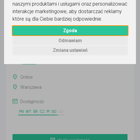
naszymi produktami i usługami oraz personalizować
interakcje marketingowe
,
aby dostarczać reklamy
które są dla Ciebie bardziej odpowiednie
.
Alex Domanski
Zgoda
Wyślij wiadomość
Odmawiam
Ostatnia aktywność:
30 dni temu
Zmiana ustawień
Pokaż
Online
Warszawa
Dostępność
PN
WT
ŚR
CZ
PI
SO
ND