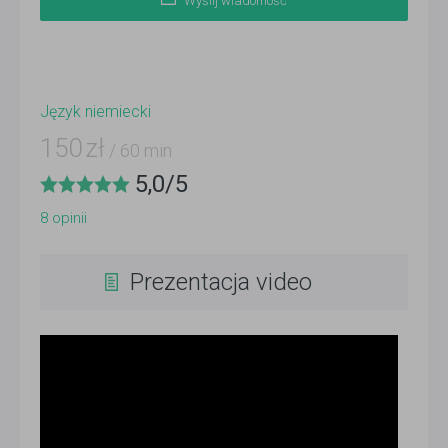
Wyślij wiadomość
Język niemiecki
150
zł
/ 60 min
5,0
/
5
8
opinii
Prezentacja video