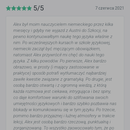
5/5
7 czerwca 2021
Alex był moim nauczycielem niemieckiego przez kilka
miesięcy i gdyby nie wyjazd z Austrii do Szkocji, na
pewno kontynuowałbym naukę tego języka właśnie z
nim. Po wcześniejszych kursach w szkole językowej,
niemiecki zaczął być męczącym obowiązkiem,
natomiast Alex przywrócił mi chęć do nauki tego
języka. Z kilku powodów. Po pierwsze, Alex bardzo
obrazowo, w prosty (i mający zastosowanie w
praktyce) sposób potrafi wytłumaczyć najbardziej
zawiłe kwestie związane z gramatyką. Po drugie, jest
osobą bardzo otwartą i z ogromną wiedzą, z którą
każda rozmowa jest ciekawa, intrygująca i bez spiny,
co daje komfortowe warunki do szlifowania swoich
umiejętności językowych i bardzo szybko pozbawia nas
blokady w komunikowaniu się w tym języku. Po trzecie,
pomimo bardzo przyjaznej i luźnej atmosfery w trakcie
lekcji, Alex jest osobą bardzo rzeczową, punktualną i
zorganizowaną. To wszystko zaowocowało tym, że po