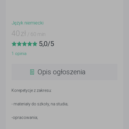
Język niemiecki
40
zł
/ 60 min
5,0
/
5
1
opinia
Opis ogłoszenia
Korepetycje z zakresu:
- materiały do szkoły, na studia;
-opracowania;