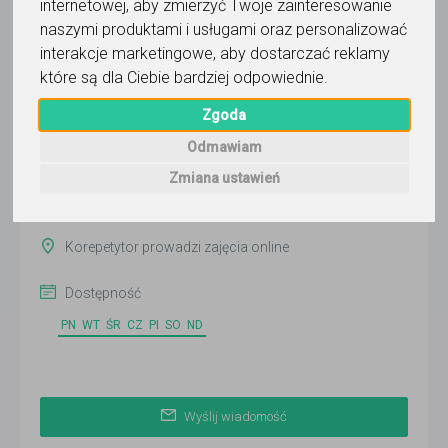
internetowej
,
aby zmierzyć Twoje zainteresowanie
naszymi produktami i usługami oraz personalizować
interakcje marketingowe
,
aby dostarczać reklamy
Ewa Mrugalska
które są dla Ciebie bardziej odpowiednie
.
Wyślij wiadomość
Zgoda
Ostatnia aktywność:
Odmawiam
dzisiaj
Zmiana ustawień
Pokaż
Korepetytor prowadzi zajęcia online
Dostępność
PN
WT
ŚR
CZ
PI
SO
ND
Wyślij wiadomość