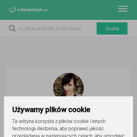
Używamy plików cookie
Ewa Mrugalska
Ta witryna korzysta z plików cookie i innych
Wyślij wiadomość
technologii śledzenia, aby poprawić jakość
przeglądania w następujących celach:
aby umożliwić
Ostatnia aktywność: