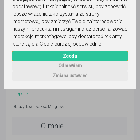
wczoraj
podstawową funkcjonalność serwisu
,
aby zapewnić
lepsze wrażenia z korzystania ze strony
Pokaż
internetowej
,
aby zmierzyć Twoje zainteresowanie
naszymi produktami i usługami oraz personalizować
Korepetytor prowadzi zajęcia online
interakcje marketingowe
,
aby dostarczać reklamy
które są dla Ciebie bardziej odpowiednie
.
Zgoda
Wyślij wiadomość
Odmawiam
Zmiana ustawień
5,0
/
5
1
opinia
Dla użytkownika
Ewa Mrugalska
O mnie