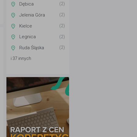
Dębica
(2)
Jelenia Góra
(2)
Kielce
(2)
Legnica
(2)
Ruda Śląska
(2)
i 37 innych