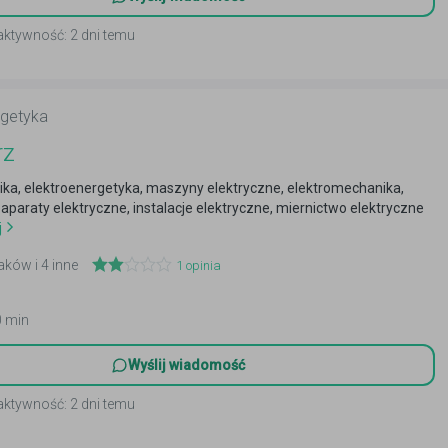
aktywność: 2 dni temu
rgetyka
rz
ika, elektroenergetyka, maszyny elektryczne, elektromechanika,
 aparaty elektryczne, instalacje elektryczne, miernictwo elektryczne
j
aków i 4 inne
1
opinia
0 min
Wyślij wiadomość
aktywność: 2 dni temu