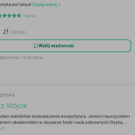
etyka jest łatwa!
Czytaj więcej
1
opinia
9
zł
/ 66 min
Wyślij wiadomość
aktywność: 10 dni temu
rgetyka
z Wójcik
adam wieloletnie doświadczenie korepetytora. Jestem nauczycielem
niem akademickim w obszarze fizyki i nauk pokrewnych (fizyka,...
j