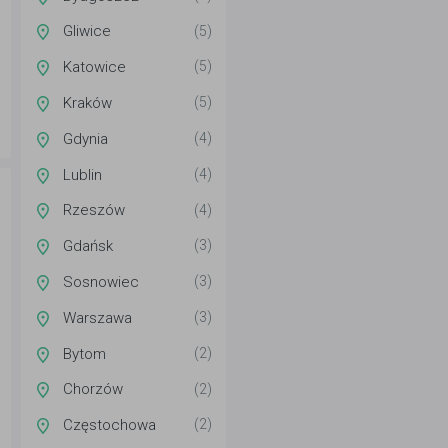
Gliwice
(5)
Katowice
(5)
Kraków
(5)
Gdynia
(4)
Lublin
(4)
Rzeszów
(4)
Gdańsk
(3)
Sosnowiec
(3)
Warszawa
(3)
Bytom
(2)
Chorzów
(2)
Częstochowa
(2)