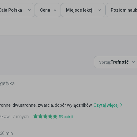
Cała Polska
Cena
Miejsce lekcji
Poziom nauk
Trafność
Sortuj:
rgetyka
ronne, dwustronne, zwarcia, dobór wyłączników.
Czytaj więcej
raków i 7 innych
59
opinii
 60 min