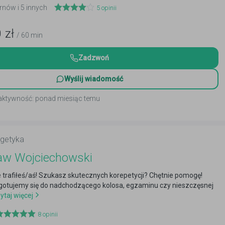
arnów i 5 innych
5
opinii
0
zł
/ 60 min
Zadzwoń
Wyślij wiadomość
 aktywność: ponad miesiąc temu
rgetyka
aw Wojciechowski
e trafiłeś/aś! Szukasz skutecznych korepetycji? Chętnie pomogę!
otujemy się do nadchodzącego kolosa, egzaminu czy nieszczęsnej
ytaj więcej
8
opinii