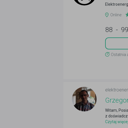
Elektroenerg
Online
88
-
9
Ostatnia 
elektroene
Grzegor
Witam, Posi
z doświadcze
Czytaj więce