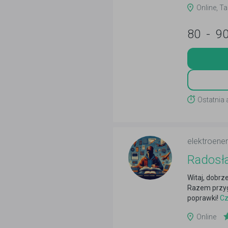
Online, T
80
-
9
Ostatnia
elektroene
Radosł
Witaj, dobrz
Razem przyg
poprawki!
Cz
Online