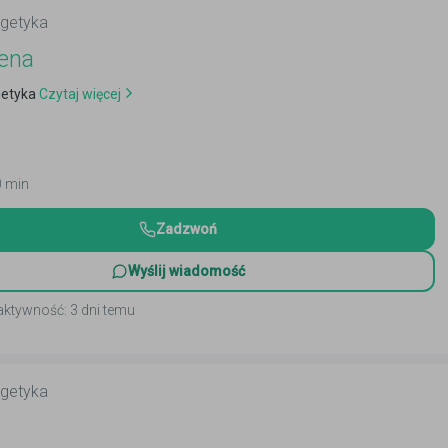
rgetyka
ena
getyka
Czytaj więcej
0 min
Zadzwoń
Wyślij wiadomość
aktywność: 3 dni temu
rgetyka