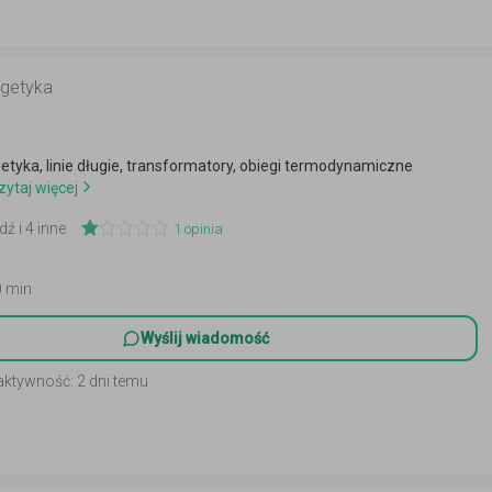
rgetyka
etyka, linie długie, transformatory, obiegi termodynamiczne
ytaj więcej
dź i 4 inne
1
opinia
0 min
Wyślij wiadomość
aktywność: 2 dni temu