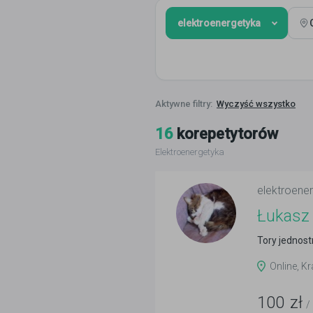
elektroenergetyka
Wyczyść wszystko
16
korepetytorów
Elektroenergetyka
elektroene
Łukasz
Tory jednost
Online, K
100
zł
/