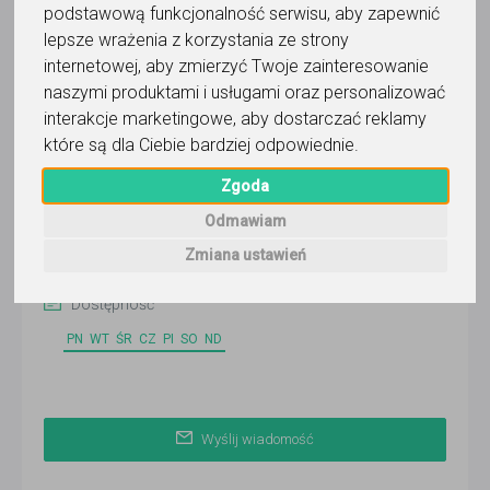
podstawową funkcjonalność serwisu
,
aby zapewnić
lepsze wrażenia z korzystania ze strony
internetowej
,
aby zmierzyć Twoje zainteresowanie
Agnieszka
naszymi produktami i usługami oraz personalizować
interakcje marketingowe
,
aby dostarczać reklamy
Wyślij wiadomość
które są dla Ciebie bardziej odpowiednie
.
Ostatnia aktywność:
wczoraj
Zgoda
Online
Odmawiam
Warszawa
(BUW)
Zmiana ustawień
Dostępność
PN
WT
ŚR
CZ
PI
SO
ND
Wyślij wiadomość