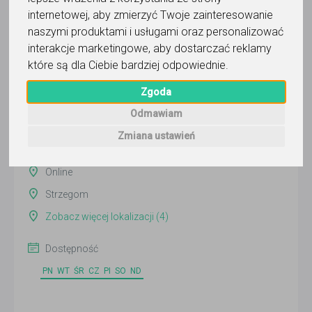
internetowej
,
aby zmierzyć Twoje zainteresowanie
naszymi produktami i usługami oraz personalizować
Kamil Zawodowy Korepetytar
interakcje marketingowe
,
aby dostarczać reklamy
które są dla Ciebie bardziej odpowiednie
.
Wyślij wiadomość
Zgoda
Ostatnia aktywność:
26 dni temu
Odmawiam
Zmiana ustawień
Pokaż
Online
Strzegom
Zobacz więcej lokalizacji (4)
Dostępność
PN
WT
ŚR
CZ
PI
SO
ND