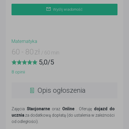
Wyślij wiadomość
Matematyka
60
-
80
zł
/ 60 min
5,0
/
5
8
opinii
Opis ogłoszenia
Zajęcia
Stacjonarne
oraz
Online
. Oferuję
dojazd do
ucznia
za dodatkową dopłatą (do ustalenia w zależności
od odległości).