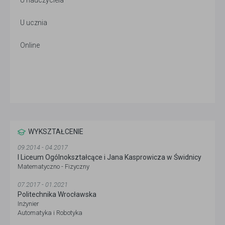
U nauczyciela
U ucznia
Online
WYKSZTAŁCENIE
09.2014 - 04.2017
I Liceum Ogólnokształcące i Jana Kasprowicza w Świdnicy
Matematyczno - Fizyczny
07.2017 - 01.2021
Politechnika Wrocławska
Inżynier
Automatyka i Robotyka