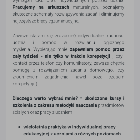
wymagań CKE oraz indywidualnych potrzeb ucznia.
Pracujemy na arkuszach
maturalnych, poznajemy
skuteczne schematy rozwiązywania zadań i eliminujemy
najczęstsze błędy egzaminacyjne.
Zawsze staram się zrozumieć indywidualne trudności
ucznia i pomóc w rozwijaniu logicznego
myślenia. Wybierając mnie
zapewniam pomoc przez
cały tydzień - nie tylko w trakcie korepetycji
, czyli
kontakt przez telefon czy komunikatory, zawsze chętnie
pomogę z rozwiązaniem zadania domowego, czy
zroumieniem zagadnienia nawet poza czasem
korepetycji :)
Dlaczego warto wybrać mnie?
*
ukończone kursy i
szkolenia z zakresu metodyki nauczania
przedmiotów
ścisłych oraz pracy z uczniem
wieloletnia praktyka w indywidualnej pracy
edukacyjnej z uczniami o różnych poziomach