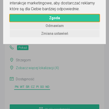
interakcje marketingowe
,
aby dostarczać reklamy
które są dla Ciebie bardziej odpowiednie
.
Kamil Zawodowy Korepetytar
Zgoda
Odmawiam
Wyślij wiadomość
Zmiana ustawień
Ostatnia aktywność:
26 dni temu
Pokaż
Strzegom
Zobacz więcej lokalizacji (4)
Dostępność
PN
WT
ŚR
CZ
PI
SO
ND