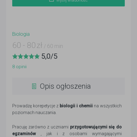
Wyślij wiadomość
Biologia
60
-
80
zł
/ 60 min
5,0
/
5
8
opinii
Opis ogłoszenia
Prowadzę korepetycje z
biologii i chemii
na wszystkich
poziomach nauczania.
Pracuję zarówno z uczniami
przygotowującymi się do
egzaminów
, jak i z osobami wymagającymi