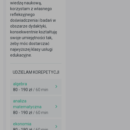
wiedzę naukową,
korzystam z własnego
refleksyjnego
doświadczenia i badań w
obszarze dydaktyki,
konsekwentnie kształtuję
swoje umiejętności tak,
żeby móc dostarczać
najwyższej klasy usługi
edukacyjne.
UDZIELAM KOREPETYCJI
algebra
80 - 190 zł
/ 60 min
analiza
matematyczna
80 - 190 zł
/ 60 min
ekonomia
80 - 190 zł
/ 60 min