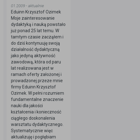
01.2009 - aktualnie
Eduinn Krzysztof Ozimek
Moje zainteresowanie
dydaktyką i nauką powstało
już ponad 25 lat temu. W
tamtym czasie zacząłem i
do dziś kontynuuję swoją
działalność dydaktyczną
jako jedyną aktywność
zawodową, która od paru
lat realizowana jest w
ramach oferty założonej i
prowadzonej przeze mnie
firmy Eduinn Krzysztof
Ozimek. W pełni rozumiem
fundamentalne znaczenie
nauki dla jakości
kształcenia i konieczność
ciągłego doskonalenia
warsztatu dydaktycznego.
Systematycznie więc
aktualizuję i pogłębiam