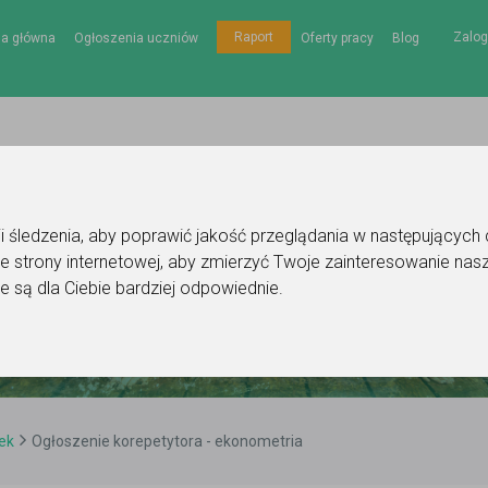
Zalog
Raport
na główna
Ogłoszenia uczniów
Oferty pracy
Blog
gii śledzenia, aby poprawić jakość przeglądania w następujących
e strony internetowej
,
aby zmierzyć Twoje zainteresowanie nasz
e są dla Ciebie bardziej odpowiednie
.
ek
Ogłoszenie korepetytora - ekonometria