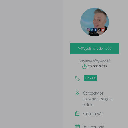
Wyślij wiadomość
Ostatnia aktywność:
23 dni temu
Pokaż
Korepetytor
prowadzi zajęcia
online
Faktura VAT
Dostępność