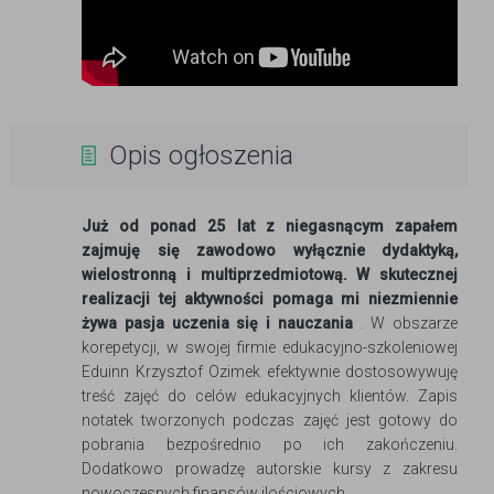
Opis ogłoszenia
Już od ponad 25 lat z niegasnącym zapałem
zajmuję się zawodowo wyłącznie dydaktyką,
wielostronną i multiprzedmiotową. W skutecznej
realizacji tej aktywności pomaga mi niezmiennie
żywa pasja uczenia się i nauczania
. W obszarze
korepetycji, w swojej firmie edukacyjno-szkoleniowej
Eduinn Krzysztof Ozimek efektywnie dostosowywuję
treść zajęć do celów edukacyjnych klientów. Zapis
notatek tworzonych podczas zajęć jest gotowy do
pobrania bezpośrednio po ich zakończeniu.
Dodatkowo prowadzę autorskie kursy z zakresu
nowoczesnych finansów ilościowych.