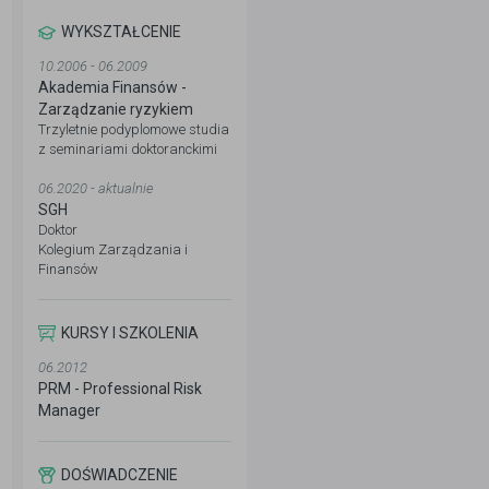
WYKSZTAŁCENIE
10.2006 - 06.2009
Akademia Finansów -
Zarządzanie ryzykiem
Trzyletnie podyplomowe studia
z seminariami doktoranckimi
06.2020 - aktualnie
SGH
Doktor
Kolegium Zarządzania i
Finansów
KURSY I SZKOLENIA
06.2012
PRM - Professional Risk
Manager
DOŚWIADCZENIE