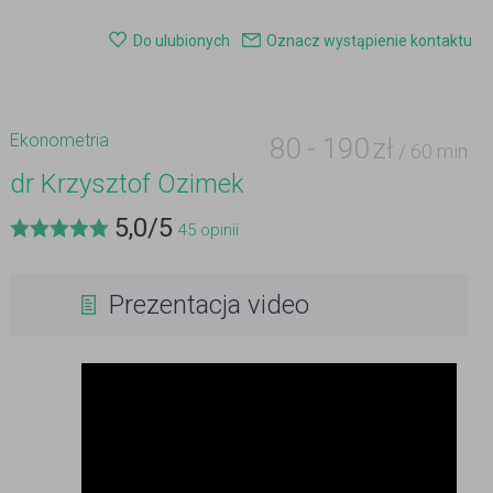
Do ulubionych
Oznacz wystąpienie kontaktu
Ekonometria
80
-
190
zł
/ 60 min
dr Krzysztof Ozimek
5,0
/
5
45
opinii
Prezentacja video