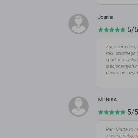
Joanna
5/
Zaczęłam uczęsz
roku szkolnego 
spotkań uzyskał
stacjonarnych n
pewno nie uzysk
MONIKA
5/
Pani Marta to n
z oceną celującą