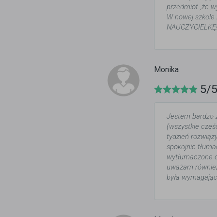
przedmiot ,że w
W nowej szkole
NAUCZYCIELKĘ!
Monika
5/
Jestem bardzo z
(wszystkie częś
tydzień rozwiąz
spokojnie tłuma
wytłumaczone dr
uważam również 
była wymagająca