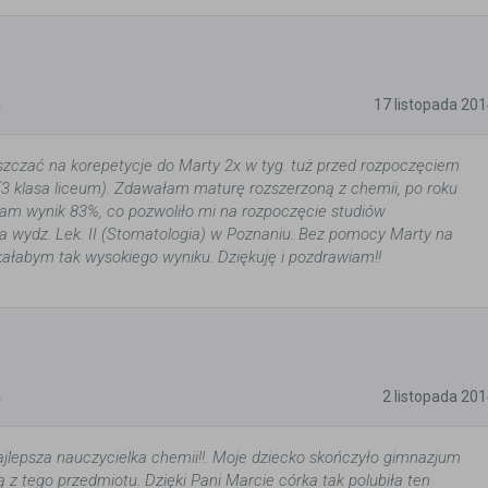
5
17 listopada 20
czać na korepetycje do Marty 2x w tyg. tuż przed rozpoczęciem
(3 klasa liceum). Zdawałam maturę rozszerzoną z chemii, po roku
am wynik 83%, co pozwoliło mi na rozpoczęcie studiów
a wydz. Lek. II (Stomatologia) w Poznaniu. Bez pomocy Marty na
ałabym tak wysokiego wyniku. Dziękuję i pozdrawiam!!
5
2 listopada 20
ajlepsza nauczycielka chemii!!. Moje dziecko skończyło gimnazjum
 z tego przedmiotu. Dzięki Pani Marcie córka tak polubiła ten