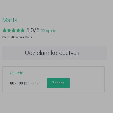
Marta
5,0
/
5
33
opinie
Dla użytkownika
Marta
Udzielam korepetycji
chemia
Zobacz
80 - 100 zł
/ 60 min