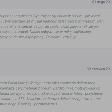
5
8 lutego 20
 super nauczycielem. Syn rozpoczął naukę w liceum i już widzę
 , tym bardziej ,że musiał nadrobić zaległości z gimnazjum. Pani
o rzetelna. Świetnie ,że potrafi zaplanować zajęcia tak ,że jest
zeliczenie zadań. Nauka odbywa się w miłej i kulturalnej
zymy na dalszą współpracę . Polecam i dziękuję.
5
30 czerwca 201
cam Panią Martę! W ciągu tego roku szkolnego dałam radę
 niemalże cały materiał z liceum! Bardzo mnie motywowała do
tarała się wytłumaczyć trudne zagadnienia w łatwy i przystępny
 zdałam na 85%. Uważam, że bardzo dobrze przygotowała mnie
uralnego. Dziękuję i pozdrawiam :)