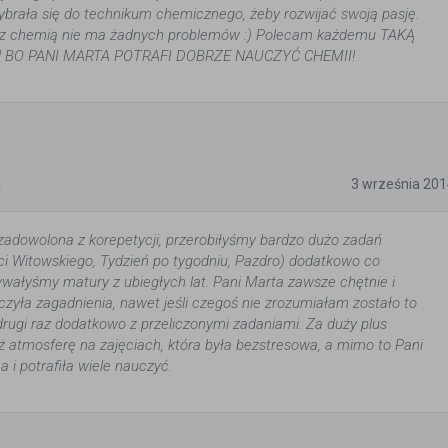
ybrała się do technikum chemicznego, żeby rozwijać swoją pasję.
 z chemią nie ma żadnych problemów :) Polecam każdemu TAKĄ
 BO PANI MARTA POTRAFI DOBRZE NAUCZYĆ CHEMII!
5
3 września 20
adowolona z korepetycji, przerobiłyśmy bardzo dużo zadań
ci Witowskiego, Tydzień po tygodniu, Pazdro) dodatkowo co
ywałyśmy matury z ubiegłych lat. Pani Marta zawsze chętnie i
czyła zagadnienia, nawet jeśli czegoś nie zrozumiałam zostało to
ugi raz dodatkowo z przeliczonymi zadaniami. Za duży plus
atmosferę na zajęciach, która była bezstresowa, a mimo to Pani
 i potrafiła wiele nauczyć.