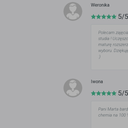
Weronika
5/
Polecam zajęci
studia ! Uczęsz
maturę rozszerz
wyboru. Dziękuj
:)
Iwona
5/
Pani Marta bard
chemia na 100 