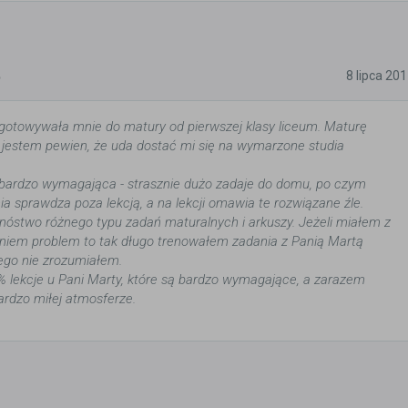
5
8 lipca 20
gotowywała mnie do matury od pierwszej klasy liceum. Maturę
jestem pewien, że uda dostać mi się na wymarzone studia
 bardzo wymagająca - strasznie dużo zadaje do domu, po czym
ia sprawdza poza lekcją, a na lekcji omawia te rozwiązane źle.
stwo różnego typu zadań maturalnych i arkuszy. Jeżeli miałem z
niem problem to tak długo trenowałem zadania z Panią Martą
ego nie zrozumiałem.
lekcje u Pani Marty, które są bardzo wymagające, a zarazem
ardzo miłej atmosferze.