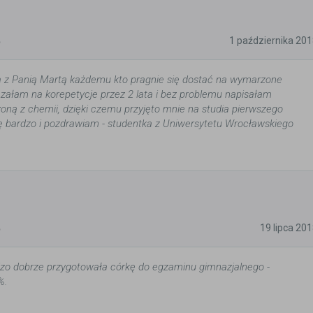
5
1 października 20
a z Panią Martą każdemu kto pragnie się dostać na wymarzone
czałam na korepetycje przez 2 lata i bez problemu napisałam
oną z chemii, dzięki czemu przyjęto mnie na studia pierwszego
ę bardzo i pozdrawiam - studentka z Uniwersytetu Wrocławskiego
5
19 lipca 20
zo dobrze przygotowała córkę do egzaminu gimnazjalnego -
%.