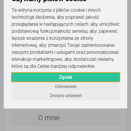
wczoraj
Ta witryna korzysta z plików cookie i innych
Pokaż
technologii śledzenia, aby poprawić jakość
przeglądania w następujących celach:
aby umożliwić
podstawową funkcjonalność serwisu
,
aby zapewnić
Korepetytor prowadzi zajęcia online
lepsze wrażenia z korzystania ze strony
internetowej
,
aby zmierzyć Twoje zainteresowanie
naszymi produktami i usługami oraz personalizować
Wyślij wiadomość
interakcje marketingowe
,
aby dostarczać reklamy
które są dla Ciebie bardziej odpowiednie
.
5,0
/
5
Zgoda
Odmawiam
23
opinie
Zmiana ustawień
Dla użytkownika
Marzena
O mnie