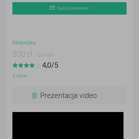
Wyślij wiadomość
Statystyka
300
zł
/ 60 min
4,0
/
5
5
opinii
Prezentacja video