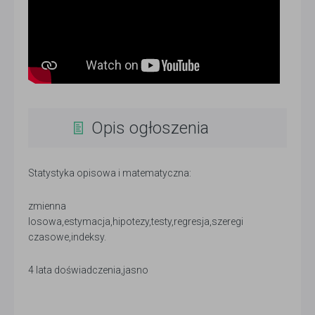
Opis ogłoszenia
Statystyka opisowa i matematyczna:
zmienna
losowa,estymacja,hipotezy,testy,regresja,szeregi
czasowe,indeksy.
4 lata doświadczenia,jasno