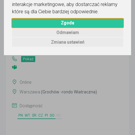
interakcje marketingowe
,
aby dostarczać reklamy
które są dla Ciebie bardziej odpowiednie
.
Barbara
Zgoda
Odmawiam
Wyślij wiadomość
Zmiana ustawień
Ostatnia aktywność:
ponad miesiąc temu
Pokaż
Online
Warszawa
(Grochów -rondo Wiatraczna)
Dostępność
PN
WT
ŚR
CZ
PI
SO
ND