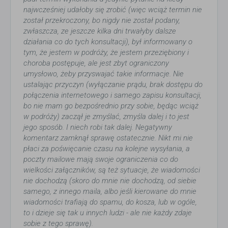
najwcześniej udałoby się zrobić (więc wciąż termin nie
został przekroczony, bo nigdy nie został podany,
zwłaszcza, ze jeszcze kilka dni trwałyby dalsze
działania co do tych konsultacji), był informowany o
tym, że jestem w podróży, że jestem przeziębiony i
choroba postępuje, ale jest zbyt ograniczony
umysłowo, żeby przyswajać takie informacje. Nie
ustalając przyczyn (wyłączanie prądu, brak dostępu do
połączenia internetowego i samego zapisu konsultacji,
bo nie mam go bezpośrednio przy sobie, będąc wciąż
w podróży) zaczął je zmyślać, zmyśla dalej i to jest
jego sposób. I niech robi tak dalej. Negatywny
komentarz zamknął sprawę ostatecznie. Nikt mi nie
płaci za poświęcanie czasu na kolejne wysyłania, a
poczty mailowe mają swoje ograniczenia co do
wielkości załączników, są też sytuacje, że wiadomości
nie dochodzą (skoro do mnie nie dochodzą, od siebie
samego, z innego maila, albo jeśli kierowane do mnie
wiadomości trafiają do spamu, do kosza, lub w ogóle,
to i dzieje się tak u innych ludzi - ale nie każdy zdaje
sobie z tego sprawę).