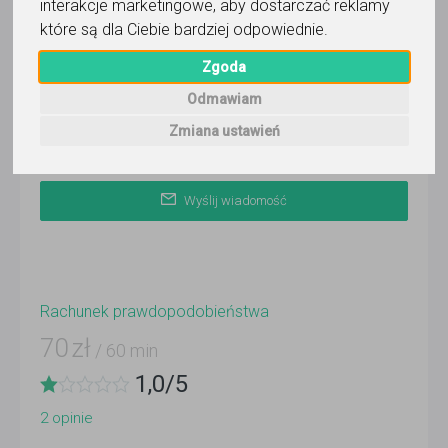
interakcje marketingowe
,
aby dostarczać reklamy
Wyślij wiadomość
które są dla Ciebie bardziej odpowiednie
.
Ostatnia aktywność:
ponad 3 miesiące temu
Zgoda
Odmawiam
Korepetytor prowadzi zajęcia online
Zmiana ustawień
Wyślij wiadomość
Rachunek prawdopodobieństwa
70
zł
/ 60 min
1,0
/
5
2
opinie