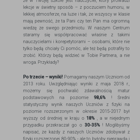
że w Twojej szkole jest nauczyciel, który prowadzi
lekcje w świetny sposób – z poczuciem humoru, w
lekkiej atmosferze, na luzie i tak, że wszyscy w klasie
mają pewność, że ta Pani czy ten Pan ma ogromną
wiedzę ze swego przedmiotu. W naszym Centrum
staramy się współpracować właśnie z takimi
nauczycielami i korepetytorami – osobami, które nie
tylko będą chciały Ci pomóc, ale też będą potrafiły to
zrobić. Którzy będą widzieć w Tobie Partnera, a nie
wroga. Przykłady?
Po trzecie – wyniki!
Pomagamy naszym Uczniom od
2013 roku. Uwzględniając wyniki z maja 2018 r.,
możemy się pochwalić zdawalnością matur
podstawowych na poziomie
98,6%
! Średni
statystyczny wynik naszych Uczniów z fizyki na
poziomie rozszerzonym w okresie 2015-2017 był
wyższy od średniej w kraju o
18%
, a w niejednym
przypadku przekraczał go o
30-35%
! Moglibyśmy
napisać, że każdy z naszych Uczniów zdobywał z
fizyki rozszerzonej 80-90% - ale to byłoby nieprawdą i