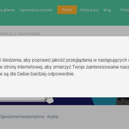
Zalog
Raport
na główna
Ogłoszenia uczniów
Oferty pracy
Blog
gii śledzenia, aby poprawić jakość przeglądania w następujących
e strony internetowej
,
aby zmierzyć Twoje zainteresowanie nasz
e są dla Ciebie bardziej odpowiednie
.
Ogłoszenie korepetytora - fizyka