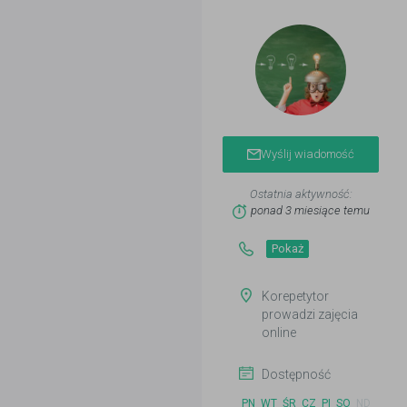
Wyślij wiadomość
Ostatnia aktywność:
ponad 3 miesiące temu
Pokaż
Korepetytor
prowadzi zajęcia
online
Dostępność
PN
WT
ŚR
CZ
PI
SO
ND