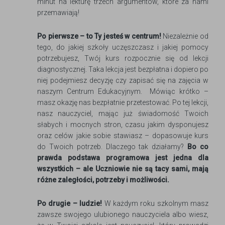
minut na lekturę trzech argumentów, które za nami
przemawiają!
Po pierwsze – to Ty jesteś w centrum!
Niezależnie od
tego, do jakiej szkoły uczęszczasz i jakiej pomocy
potrzebujesz, Twój kurs rozpocznie się od lekcji
diagnostycznej. Taka lekcja jest bezpłatna i dopiero po
niej podejmiesz decyzję czy zapisać się na zajęcia w
naszym Centrum Edukacyjnym. Mówiąc krótko –
masz okazję nas bezpłatnie przetestować. Po tej lekcji,
nasz nauczyciel, mając już świadomość Twoich
słabych i mocnych stron, czasu jakim dysponujesz
oraz celów jakie sobie stawiasz – dopasowuje kurs
do Twoich potrzeb. Dlaczego tak działamy?
Bo co
prawda podstawa programowa jest jedna dla
wszystkich – ale Uczniowie nie są tacy sami, mają
różne zaległości, potrzeby i możliwości.
Po drugie – ludzie!
W każdym roku szkolnym masz
zawsze swojego ulubionego nauczyciela albo wiesz,