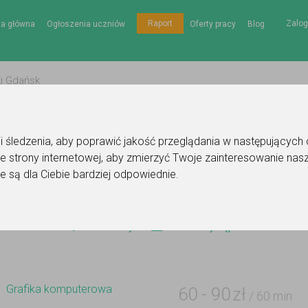
Zalog
Raport
na główna
Ogłoszenia uczniów
Oferty pracy
Blog
gii śledzenia, aby poprawić jakość przeglądania w następujących
e strony internetowej
,
aby zmierzyć Twoje zainteresowanie nasz
e korepetytora - grafika komputerowa
e są dla Ciebie bardziej odpowiednie
.
Do ulubionych
Oznacz wystąpienie kontaktu
Grafika komputerowa
60
-
90
zł
/ 60 min