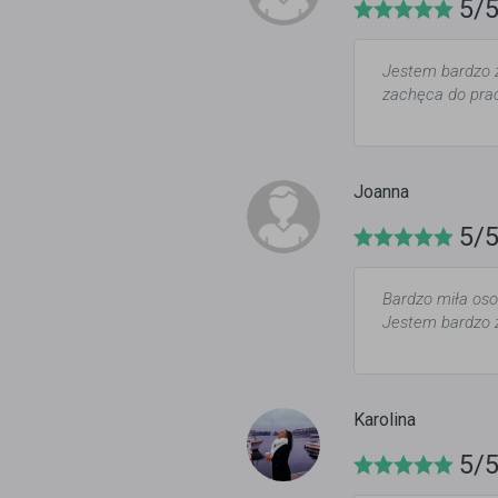
5/
Jestem bardzo z
zachęca do prac
Joanna
5/
Bardzo miła oso
Jestem bardzo z
Karolina
5/