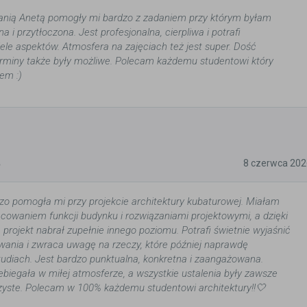
Panią Anetą pomogły mi bardzo z zadaniem przy którym byłam
na i przytłoczona. Jest profesjonalna, cierpliwa i potrafi
le aspektów. Atmosfera na zajęciach też jest super. Dość
rminy także były możliwe. Polecam każdemu studentowi który
em :)
5
8 czerwca 202
zo pomogła mi przy projekcie architektury kubaturowej. Miałam
cowaniem funkcji budynku i rozwiązaniami projektowymi, a dzięki
projekt nabrał zupełnie innego poziomu. Potrafi świetnie wyjaśnić
wania i zwraca uwagę na rzeczy, które później naprawdę
tudiach. Jest bardzo punktualna, konkretna i zaangażowana.
biegała w miłej atmosferze, a wszystkie ustalenia były zawsze
rzyste. Polecam w 100% każdemu studentowi architektury!!🤍