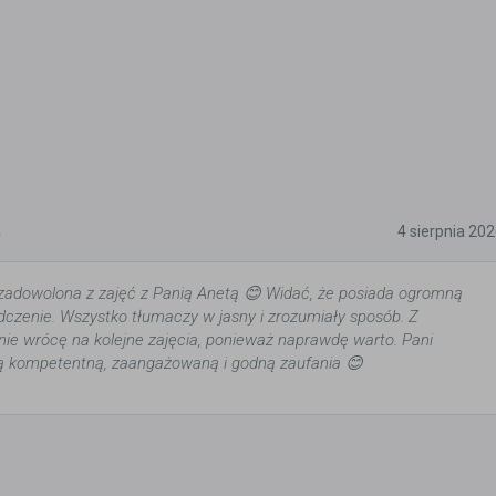
5
4 sierpnia 20
zadowolona z zajęć z Panią Anetą 😊 Widać, że posiada ogromną
dczenie. Wszystko tłumaczy w jasny i zrozumiały sposób. Z
ie wrócę na kolejne zajęcia, ponieważ naprawdę warto. Pani
bą kompetentną, zaangażowaną i godną zaufania 😊