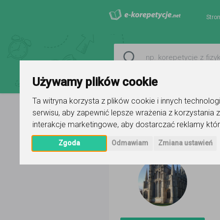
Stro
Używamy plików cookie
Ta witryna korzysta z plików cookie i innych technolo
serwisu
,
aby zapewnić lepsze wrażenia z korzystania z
Strona główna
Aneta
Ogłoszeni
interakcje marketingowe
,
aby dostarczać reklamy któr
Zgoda
Odmawiam
Zmiana ustawień