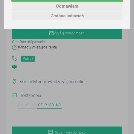
Odmawiam
Zmiana ustawień
Adrian Bocek
Wyślij wiadomość
Ostatnia aktywność:
ponad 2 miesiące temu
Pokaż
Korepetytor prowadzi zajęcia online
Dostępność
PN
WT
ŚR
CZ
PI
SO
ND
Wyślij wiadomość