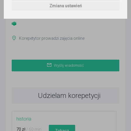
ponad 2 miesiące temu
Zmiana ustawień
Pokaż
Korepetytor prowadzi zajęcia online
Wyślij wiadomość
Udzielam korepetycji
historia
70 zł
/ 60 min
Zobacz