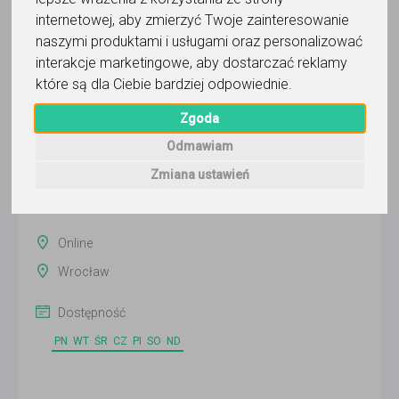
internetowej
,
aby zmierzyć Twoje zainteresowanie
naszymi produktami i usługami oraz personalizować
Łukasz Ścisłowicz
interakcje marketingowe
,
aby dostarczać reklamy
które są dla Ciebie bardziej odpowiednie
.
Wyślij wiadomość
Zgoda
Ostatnia aktywność:
9 dni temu
Odmawiam
Pokaż
Zmiana ustawień
Online
Wrocław
Dostępność
PN
WT
ŚR
CZ
PI
SO
ND