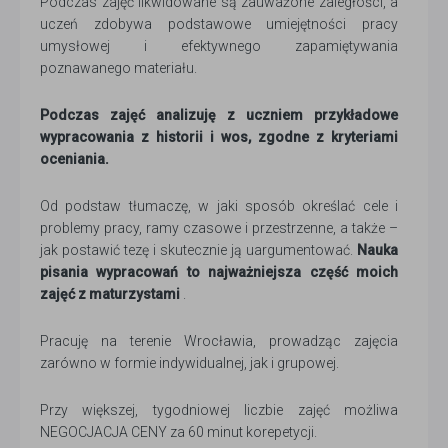
Podczas zajęć likwidowane są zauważone zaległości, a
uczeń zdobywa podstawowe umiejętności pracy
umysłowej i efektywnego zapamiętywania
poznawanego materiału.
Podczas zajęć analizuję z uczniem przykładowe
wypracowania z historii i wos, zgodne z kryteriami
oceniania.
Od podstaw tłumaczę, w jaki sposób określać cele i
problemy pracy, ramy czasowe i przestrzenne, a także –
jak postawić tezę i skutecznie ją uargumentować.
Nauka
pisania wypracowań to najważniejsza część moich
zajęć z maturzystami
.
Pracuję na terenie Wrocławia, prowadząc zajęcia
zarówno w formie indywidualnej, jak i grupowej.
Przy większej, tygodniowej liczbie zajęć możliwa
NEGOCJACJA CENY za 60 minut korepetycji.