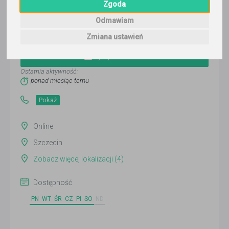
Zgoda
Odmawiam
Adam
Zmiana ustawień
Wyślij wiadomość
Ostatnia aktywność:
ponad miesiąc temu
Pokaż
Online
Szczecin
Zobacz więcej lokalizacji (4)
Dostępność
PN
WT
ŚR
CZ
PI
SO
ND