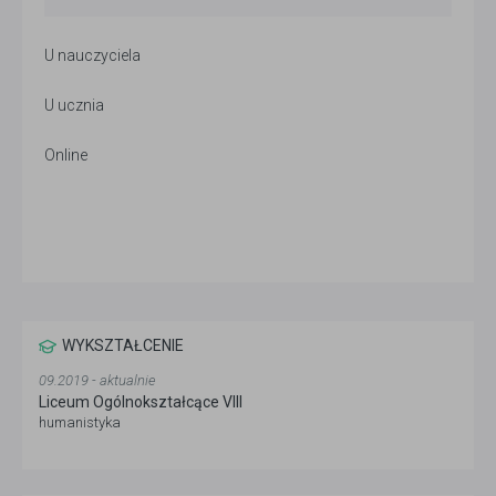
U nauczyciela
U ucznia
Online
WYKSZTAŁCENIE
09.2019 - aktualnie
Liceum Ogólnokształcące VIII
humanistyka