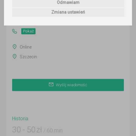
Odmawiam
Wyślij wiadomość
Zmiana ustawień
Ostatnia aktywność:
ponad 3 miesiące temu
Pokaż
Online
Szczecin
Wyślij wiadomość
Historia
30
-
50
zł
/ 60 min