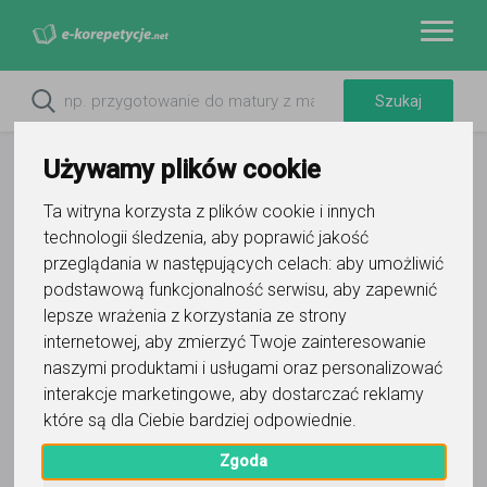
Używamy plików cookie
Ta witryna korzysta z plików cookie i innych
technologii śledzenia, aby poprawić jakość
przeglądania w następujących celach:
aby umożliwić
Do ulubionych
podstawową funkcjonalność serwisu
,
aby zapewnić
Oznacz wystąpienie kontaktu
lepsze wrażenia z korzystania ze strony
internetowej
,
aby zmierzyć Twoje zainteresowanie
naszymi produktami i usługami oraz personalizować
interakcje marketingowe
,
aby dostarczać reklamy
które są dla Ciebie bardziej odpowiednie
.
Zuzanna Rejmann
Zgoda