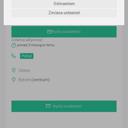
Odmawiam
Zmiana ustawień
Zosia Kozak
Wyślij wiadomość
Ostatnia aktywność:
ponad 3 miesiące temu
Pokaż
Online
Bytom
(centrum)
Wyślij wiadomość