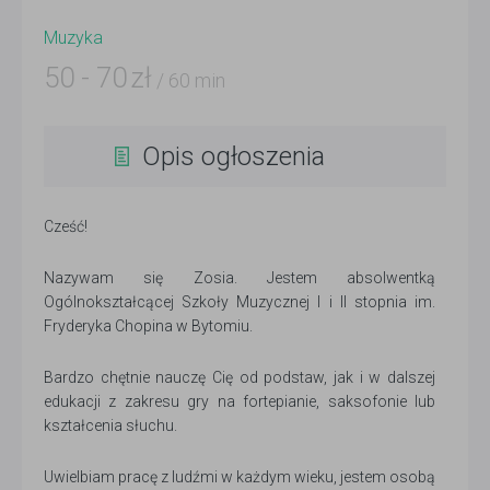
Muzyka
50
-
70
zł
/ 60 min
Opis ogłoszenia
Cześć!
Nazywam się Zosia. Jestem absolwentką
Ogólnokształcącej Szkoły Muzycznej I i II stopnia im.
Fryderyka Chopina w Bytomiu.
Bardzo chętnie nauczę Cię od podstaw, jak i w dalszej
edukacji z zakresu gry na fortepianie, saksofonie lub
kształcenia słuchu.
Uwielbiam pracę z ludźmi w każdym wieku, jestem osobą