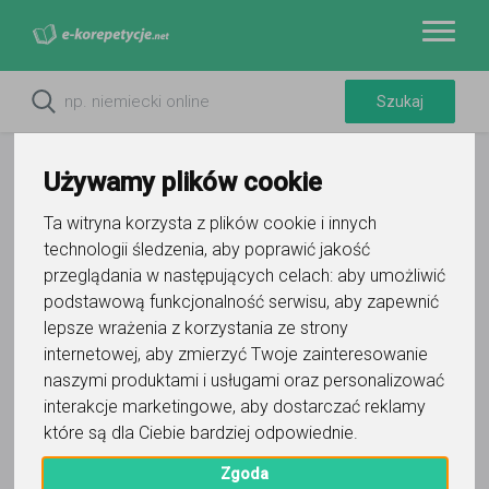
Używamy plików cookie
Ta witryna korzysta z plików cookie i innych
technologii śledzenia, aby poprawić jakość
Do ulubionych
przeglądania w następujących celach:
aby umożliwić
Oznacz wystąpienie kontaktu
podstawową funkcjonalność serwisu
,
aby zapewnić
lepsze wrażenia z korzystania ze strony
internetowej
,
aby zmierzyć Twoje zainteresowanie
naszymi produktami i usługami oraz personalizować
interakcje marketingowe
,
aby dostarczać reklamy
które są dla Ciebie bardziej odpowiednie
.
Wojciech
Zgoda