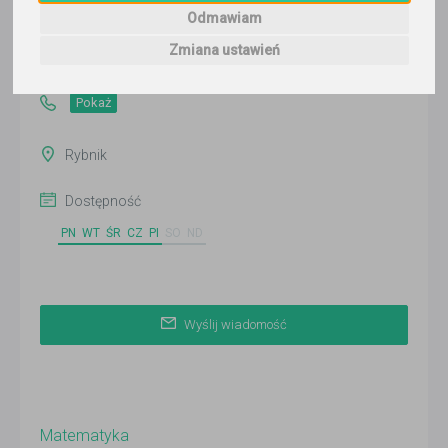
Odmawiam
Wyślij wiadomość
Ostatnia aktywność:
Zmiana ustawień
ponad 3 miesiące temu
Pokaż
Rybnik
Dostępność
PN
WT
ŚR
CZ
PI
SO
ND
Wyślij wiadomość
Matematyka