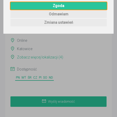
Wyślij wiadomość
Zgoda
Ostatnia aktywność:
Odmawiam
13 dni temu
Zmiana ustawień
Pokaż
Online
Katowice
Zobacz więcej lokalizacji (4)
Dostępność
PN
WT
ŚR
CZ
PI
SO
ND
Wyślij wiadomość