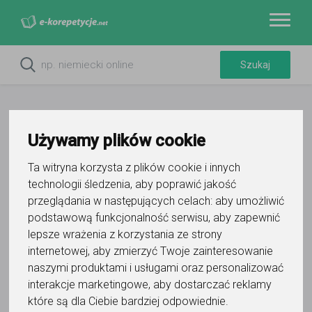
Używamy plików cookie
Ta witryna korzysta z plików cookie i innych
Do ulubionych
technologii śledzenia, aby poprawić jakość
Oznacz wystąpienie kontaktu
przeglądania w następujących celach:
aby umożliwić
podstawową funkcjonalność serwisu
,
aby zapewnić
lepsze wrażenia z korzystania ze strony
internetowej
,
aby zmierzyć Twoje zainteresowanie
naszymi produktami i usługami oraz personalizować
interakcje marketingowe
,
aby dostarczać reklamy
Magdalena Osak
które są dla Ciebie bardziej odpowiednie
.