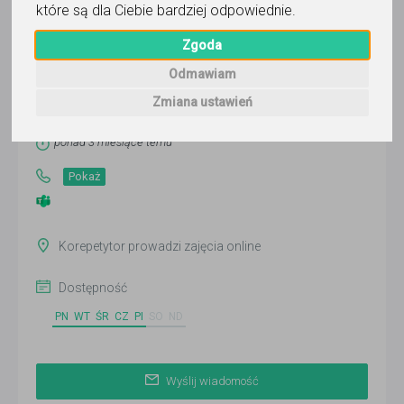
które są dla Ciebie bardziej odpowiednie
.
Zgoda
Wojciech
Odmawiam
Wyślij wiadomość
Zmiana ustawień
Ostatnia aktywność:
ponad 3 miesiące temu
Pokaż
Korepetytor prowadzi zajęcia online
Dostępność
PN
WT
ŚR
CZ
PI
SO
ND
Wyślij wiadomość