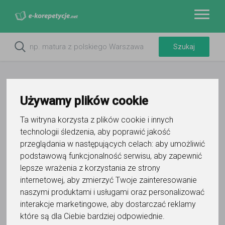
Używamy plików cookie
Ta witryna korzysta z plików cookie i innych
technologii śledzenia, aby poprawić jakość
przeglądania w następujących celach:
aby umożliwić
podstawową funkcjonalność serwisu
,
aby zapewnić
lepsze wrażenia z korzystania ze strony
Do ulubionych
internetowej
,
aby zmierzyć Twoje zainteresowanie
Oznacz wystąpienie kontaktu
naszymi produktami i usługami oraz personalizować
interakcje marketingowe
,
aby dostarczać reklamy
które są dla Ciebie bardziej odpowiednie
.