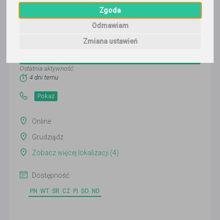
Zgoda
Odmawiam
Wojciech
Zmiana ustawień
Wyślij wiadomość
Ostatnia aktywność:
4 dni temu
Pokaż
Online
Grudziądz
Zobacz więcej lokalizacji (4)
Dostępność
PN
WT
ŚR
CZ
PI
SO
ND