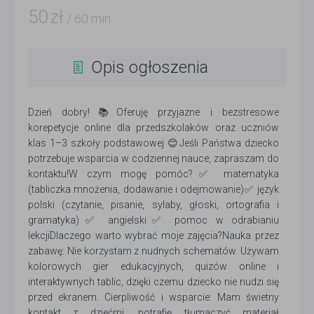
50
zł
/ 60 min
Opis ogłoszenia
Dzień dobry!📚Oferuję przyjazne i bezstresowe
korepetycje online dla przedszkolaków oraz uczniów
klas 1–3 szkoły podstawowej 😊Jeśli Państwa dziecko
potrzebuje wsparcia w codziennej nauce, zapraszam do
kontaktu!W czym mogę pomóc?✅ matematyka
(tabliczka mnożenia, dodawanie i odejmowanie)✅ język
polski (czytanie, pisanie, sylaby, głoski, ortografia i
gramatyka)✅ angielski✅ pomoc w odrabianiu
lekcjiDlaczego warto wybrać moje zajęcia?Nauka przez
zabawę: Nie korzystam z nudnych schematów. Używam
kolorowych gier edukacyjnych, quizów online i
interaktywnych tablic, dzięki czemu dziecko nie nudzi się
przed ekranem. Cierpliwość i wsparcie: Mam świetny
kontakt z dziećmi, potrafię tłumaczyć materiał