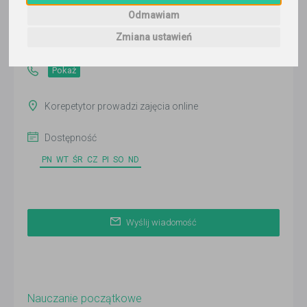
Wyślij wiadomość
Odmawiam
Ostatnia aktywność:
Zmiana ustawień
2 dni temu
Pokaż
Korepetytor prowadzi zajęcia online
Dostępność
PN
WT
ŚR
CZ
PI
SO
ND
Wyślij wiadomość
Nauczanie początkowe