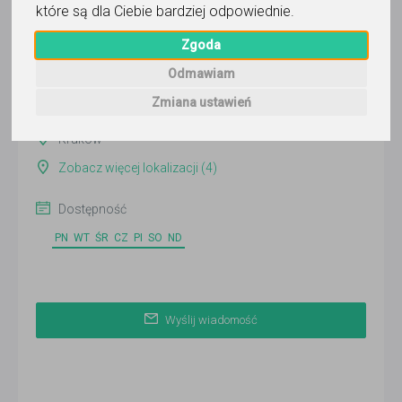
które są dla Ciebie bardziej odpowiednie
.
Wyślij wiadomość
Ostatnia aktywność:
Zgoda
ponad 3 miesiące temu
Odmawiam
Pokaż
Zmiana ustawień
Kraków
Zobacz więcej lokalizacji (4)
Dostępność
PN
WT
ŚR
CZ
PI
SO
ND
Wyślij wiadomość